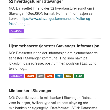
52 hverdagsturer i Stavanger
NO: Datasettet inneholder 52 hverdagsturer rundt om i
Stavanger i GeoJSON format. For mer informasjon se:
Lenke:
https://www.stavanger.kommune.no/kultur-og-
fritid/tur-og-
...
GeoJSON
Hjemmebaserte tjenester Stavanger, informasjon
NO: Datasettet innholder informasjon om hjemmebaserte
tjenester i Stavanger kommune. Ting som navn på
lokasjon, gateadresse, postnummer, posisjon i Lat, Long,
telefon og...
GeoJSON
JSON
gpx
XML
text
CSV
XLSX
Minibanker i Stavanger
NO: Oversikt over alle minibanker i Stavanger. Datasettet
viser lokasjon, hvilken type valuta som tilbys og når
minibanken er tilgjengelig. Dataformat: JSON: Datasettet