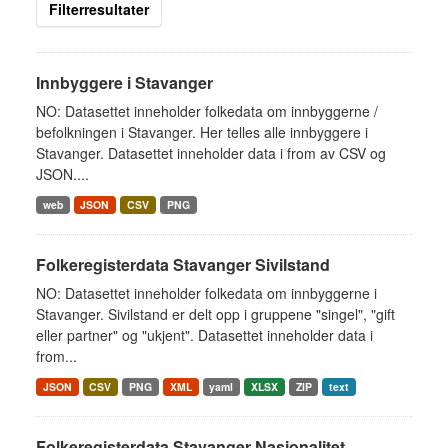
Filterresultater
Innbyggere i Stavanger
NO: Datasettet inneholder folkedata om innbyggerne /
befolkningen i Stavanger. Her telles alle innbyggere i
Stavanger. Datasettet inneholder data i from av CSV og
JSON....
web
JSON
CSV
PNG
Folkeregisterdata Stavanger Sivilstand
NO: Datasettet inneholder folkedata om innbyggerne i
Stavanger. Sivilstand er delt opp i gruppene "singel", "gift
eller partner" og "ukjent". Datasettet inneholder data i
from...
JSON
CSV
PNG
XML
yaml
XLSX
ZIP
text
Folkeregisterdata Stavanger Nasjonalitet