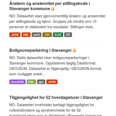
Årslønn og ansiennitet per stillingskode i
Stavanger kommune
NO: Datasettet viser gjennomsnittlig årslønn og ansiennitet
per stillingskode og kjønn. Grupper på mindre enn 10
personer er ekskludert fra resultatet. Stillinger med...
JSON
XML
yaml
CSV
XLSX
ZIP
Boligsoneparkering i Stavanger
NO: Dette datasettet viser boligsoneparkeringer i
Stavanger kommune. Oppdateres daglig Dataformat:
GEOJSON: Datasettet er tilgjengelig i GEOJSON-format,
som muliggjør enkel...
GeoJSON
KML
gpx
JSON
Tilgjengelighet for 52 hverdagsturer i Stavanger
NO: Datasettet inneholder kartlagt tilgjengelighet for
rullestolbrukere og synshemmede for de 52
hverdagsturene som er tilrettelagt i Stavanger kommune.