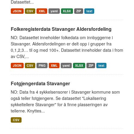
Datasettet...
JSON
CSV
XML
yaml
XLSX
ZIP
text
Folkeregisterdata Stavanger Aldersfordeling
NO: Datasettet inneholder folkedata om innbyggerne i
Stavanger. Aldersfordelingen er delt opp i grupper fra
0,1,2,3… til og med 100+. Datasettet inneholder data i from
av CSV,...
JSON
CSV
PNG
XML
yaml
XLSX
ZIP
text
Fotgjengerdata Stavanger
NO: Data fra 4 sykkelsensorer i Stavanger kommune som
også teller fotgjengere. Se datasettet "Lokalisering
sykkeltellere Stavanger" for å finne plasseringen av
tellerne. Knyttes...
CSV