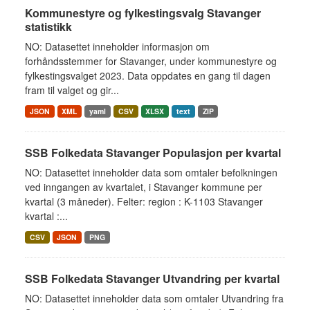
Kommunestyre og fylkestingsvalg Stavanger
statistikk
NO: Datasettet inneholder informasjon om
forhåndsstemmer for Stavanger, under kommunestyre og
fylkestingsvalget 2023. Data oppdates en gang til dagen
fram til valget og gir...
JSON
XML
yaml
CSV
XLSX
text
ZIP
SSB Folkedata Stavanger Populasjon per kvartal
NO: Datasettet inneholder data som omtaler befolkningen
ved inngangen av kvartalet, i Stavanger kommune per
kvartal (3 måneder). Felter: region : K-1103 Stavanger
kvartal :...
CSV
JSON
PNG
SSB Folkedata Stavanger Utvandring per kvartal
NO: Datasettet inneholder data som omtaler Utvandring fra