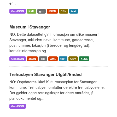
er...
GeoJSON
KML
gpx
JSON
CSV
text
Museum i Stavanger
NO: Dette datasettet gir informasjon om ulike museer i
Stavanger, inkludert navn, kommune, gateadresse,
postnummer, lokasjon (i bredde- og lengdegrad),
kontaktinformasjon og...
GeoJSON
JSON
gpx
XML
text
CSV
XLSX
Trehusbyen Stavanger Utgått/Ended
NO: Oppdateres ikke! Kulturminneplan for Stavanger
kommune. Trehusbyen omfatter de eldre trehusbydelene.
Det gjelder egne retningslinjer for dette området, jf.
plandokumentet og...
GeoJSON