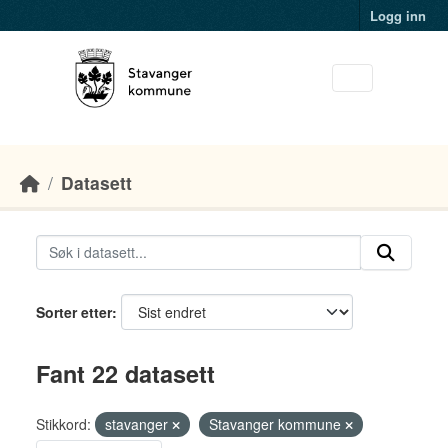
Skip to main content
Logg inn
Datasett
Sorter etter
Fant 22 datasett
Stikkord:
stavanger
Stavanger kommune