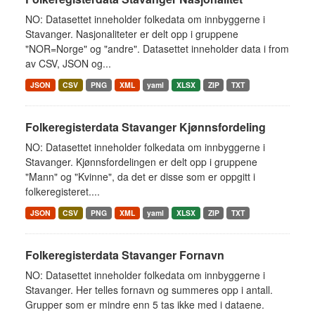
NO: Datasettet inneholder folkedata om innbyggerne i
Stavanger. Nasjonaliteter er delt opp i gruppene
"NOR=Norge" og "andre". Datasettet inneholder data i from
av CSV, JSON og...
JSON
CSV
PNG
XML
yaml
XLSX
ZIP
TXT
Folkeregisterdata Stavanger Kjønnsfordeling
NO: Datasettet inneholder folkedata om innbyggerne i
Stavanger. Kjønnsfordelingen er delt opp i gruppene
"Mann" og "Kvinne", da det er disse som er oppgitt i
folkeregisteret....
JSON
CSV
PNG
XML
yaml
XLSX
ZIP
TXT
Folkeregisterdata Stavanger Fornavn
NO: Datasettet inneholder folkedata om innbyggerne i
Stavanger. Her telles fornavn og summeres opp i antall.
Grupper som er mindre enn 5 tas ikke med i dataene.