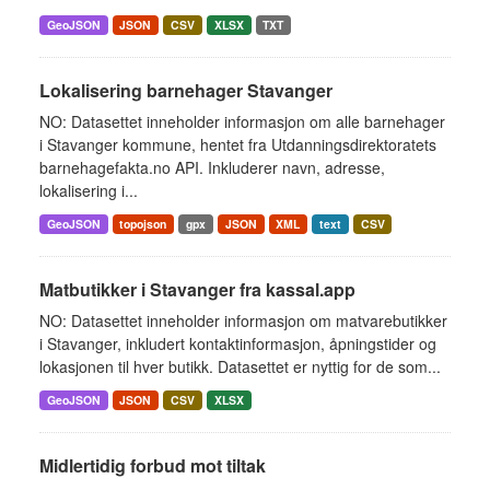
GeoJSON
JSON
CSV
XLSX
TXT
Lokalisering barnehager Stavanger
NO: Datasettet inneholder informasjon om alle barnehager
i Stavanger kommune, hentet fra Utdanningsdirektoratets
barnehagefakta.no API. Inkluderer navn, adresse,
lokalisering i...
GeoJSON
topojson
gpx
JSON
XML
text
CSV
Matbutikker i Stavanger fra kassal.app
NO: Datasettet inneholder informasjon om matvarebutikker
i Stavanger, inkludert kontaktinformasjon, åpningstider og
lokasjonen til hver butikk. Datasettet er nyttig for de som...
GeoJSON
JSON
CSV
XLSX
Midlertidig forbud mot tiltak