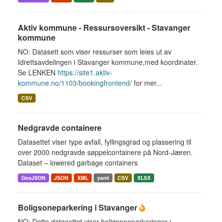
Aktiv kommune - Ressursoversikt - Stavanger
kommune
NO: Datasett som viser ressurser som leies ut av
Idrettsavdelingen i Stavanger kommune,med koordinater.
Se LENKEN
https://site1.aktiv-
kommune.no/1103/bookingfrontend/
for mer...
CSV
Nedgravde containere
Datasettet viser type avfall, fyllingsgrad og plassering til
over 2000 nedgravde søppelcontainere på Nord-Jæren.
Dataset – lowered garbage containers
GeoJSON
JSON
XML
yaml
CSV
XLSX
Boligsoneparkering i Stavanger
NO: Dette datasettet viser boligsoneparkeringer i