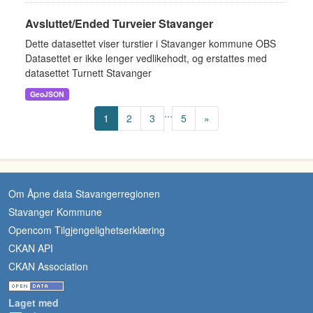
Avsluttet/Ended Turveier Stavanger
Dette datasettet viser turstier i Stavanger kommune OBS
Datasettet er ikke lenger vedlikehodt, og erstattes med
datasettet Turnett Stavanger
GeoJSON
...
1
2
3
5
»
Om Åpne data Stavangerregionen
Stavanger Kommune
Opencom Tilgjengelighetserklæring
CKAN API
CKAN Association
Laget med