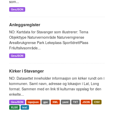
som...
GeoJSON
Anleggsregister
NO: Kartdata for Stavanger som illustrerer: Tema
Objekttype Naturvernområde Naturverngrense
Arealbrukgrense Park Lekeplass SportIdrettPlass
Friluftslivsområde...
GeoJSON
Kirker i Stavanger
NO: Datasettet inneholder informasjon om kirker rundt om i
kommunen. Samt navn, adresse og lokasjon i Lat, Long
format. Sammen med en link til kulturnav oppslag for den
enkelte...
GeoJSON
topojson
gpx
XML
yaml
TXT
JSON
CSV
XLSX
text