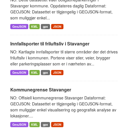
Stavanger kommune. Oppdateres daglig Dataformat:
GEOJSON: Datasettet er tilgjengelig i GEOJSON-format,
som muliggjør enkel...
GeoJSON
KML
gpx
JSON
Innfallsporter til friluftsliv i Stavanger
NO: Kartlagte innfallsporter til større områder der det drives
friluftsliv i kommunen. Portene viser stier, veier, brygger
eller parkeringsplasser som er i nærheten av...
GeoJSON
KML
gpx
JSON
Kommunegrense Stavanger
NO: Offisiell kommunegrense Stavanger Dataformat:
GEOJSON: Datasettet er tilgjengelig i GEOJSON-format,
som muliggjør enkel visualisering og geografisk analyse av
lokasjoner....
GeoJSON
KML
gpx
JSON