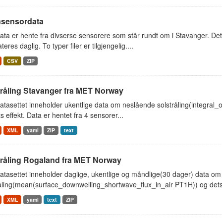
sensordata
ta er hente fra divserse sensorere som står rundt om i Stavanger. Det
eres daglig. To typer filer er tilgjengelig....
CSV
ZIP
tråling Stavanger fra MET Norway
tasettet inneholder ukentlige data om neslående solstråling(integral
s effekt. Data er hentet fra 4 sensorer...
XML
yaml
ZIP
text
tråling Rogaland fra MET Norway
atasettet inneholder daglige, ukentlige og måndlige(30 dager) data o
åling(mean(surface_downwelling_shortwave_flux_in_air PT1H)) og dets e
XML
yaml
text
ZIP