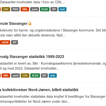
Datasettet inneholder data i from av CSV,...
CSV
PNG
XML
yaml
XLSX
ZIP
text
erute Stavanger
oleruter for barne- og ungdomsskolene i Stavanger kommune. Det blir r
ute viser alltid den aktuelle skoleruta. Nytt...
JSON
ZIP
valg Stavanger statistikk 1999-2023
tasettet er levert av, Sikt - Kunnskapssektorens tjenesteleverandør, o
il og med 2023. Datasettet inneholder...
XML
yaml
CSV
XLSX
ZIP
text
s kollektivreiser Nord-Jæren, billett statistikk
tasettet inneholder statistiske data knyttet til bestillinger fra Stavan
tivtransportbilletter for Nord-Jæren under den...