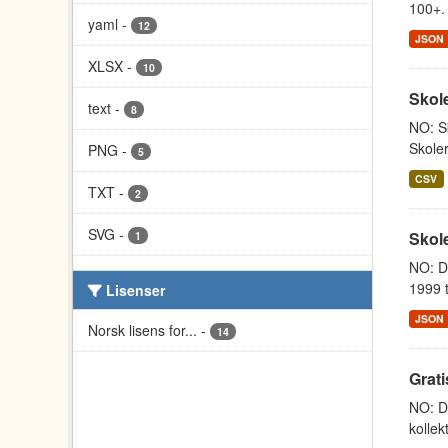
100+. 
yaml
-
12
JSON
XLSX
-
10
Skol
text
-
8
NO: Sk
Skoler
PNG
-
5
CSV
TXT
-
2
SVG
-
Skole
1
NO: Da
1999 t
Lisenser
JSON
Norsk lisens for...
-
14
Grati
NO: Da
kollek