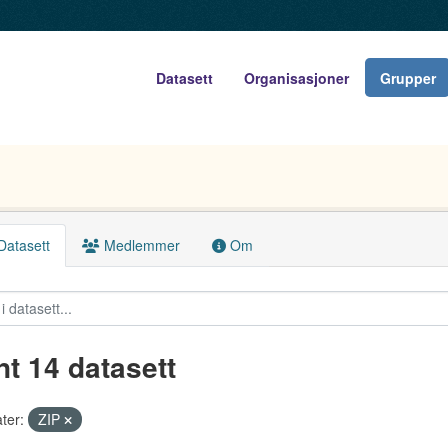
Datasett
Organisasjoner
Grupper
atasett
Medlemmer
Om
nt 14 datasett
ter:
ZIP