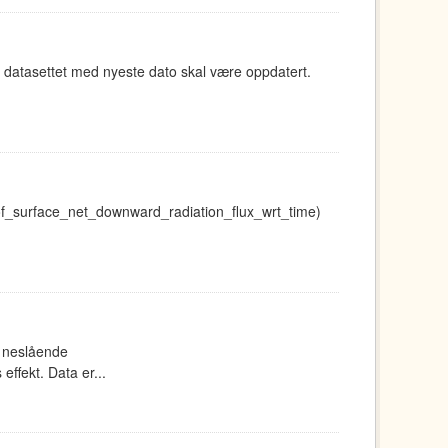
 datasettet med nyeste dato skal være oppdatert.
_of_surface_net_downward_radiation_flux_wrt_time)
m neslående
ffekt. Data er...