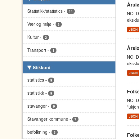
Årsl
Statistikk/statistics
-
14
NO: Da
eksklu
Vær og miljø
-
3
JSON
Kultur
-
2
Årsl
Transport
-
1
NO: Da
eksklu
Stikkord
JSON
statistics
-
9
Folke
statistikk
-
9
NO: Da
stavanger
-
"ukjen
9
JSON
Stavanger kommune
-
7
befolkning
-
5
Folke