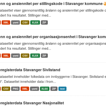
ønn og ansiennitet per stillingskode i Stavanger kommune
tasettet viser gjennomsnittlig årslønn og ansiennitet per stillingskod
dert fra resultatet. Stillinger med...
XML
yaml
CSV
XLSX
ZIP
ønn og ansiennitet per organisasjonsenhet i Stavanger ko
tasettet viser gjennomsnittlig årslønn og ansiennitet per organisasjo
dert fra resultatet. Stillinger med...
XML
yaml
CSV
XLSX
ZIP
registerdata Stavanger Sivilstand
tasettet inneholder folkedata om innbyggerne i Stavanger. Sivilstand er 
t". Datasettet inneholder data i from...
CSV
PNG
XML
yaml
XLSX
ZIP
text
registerdata Stavanger Nasjonalitet