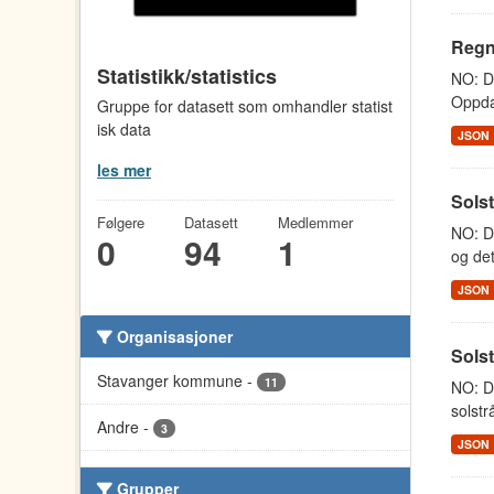
Regn
Statistikk/statistics
NO: Da
Oppdat
Gruppe for datasett som omhandler statist
isk data
JSON
les mer
Sols
Følgere
Datasett
Medlemmer
NO: Da
0
94
1
og det
JSON
Organisasjoner
Sols
Stavanger kommune
-
11
NO: D
solstr
Andre
-
3
JSON
Grupper