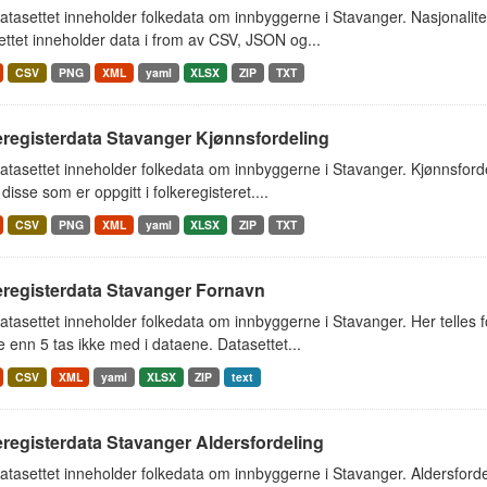
tasettet inneholder folkedata om innbyggerne i Stavanger. Nasjonalit
ttet inneholder data i from av CSV, JSON og...
CSV
PNG
XML
yaml
XLSX
ZIP
TXT
eregisterdata Stavanger Kjønnsfordeling
tasettet inneholder folkedata om innbyggerne i Stavanger. Kjønnsford
 disse som er oppgitt i folkeregisteret....
CSV
PNG
XML
yaml
XLSX
ZIP
TXT
eregisterdata Stavanger Fornavn
tasettet inneholder folkedata om innbyggerne i Stavanger. Her telles
 enn 5 tas ikke med i dataene. Datasettet...
CSV
XML
yaml
XLSX
ZIP
text
registerdata Stavanger Aldersfordeling
tasettet inneholder folkedata om innbyggerne i Stavanger. Aldersfordel