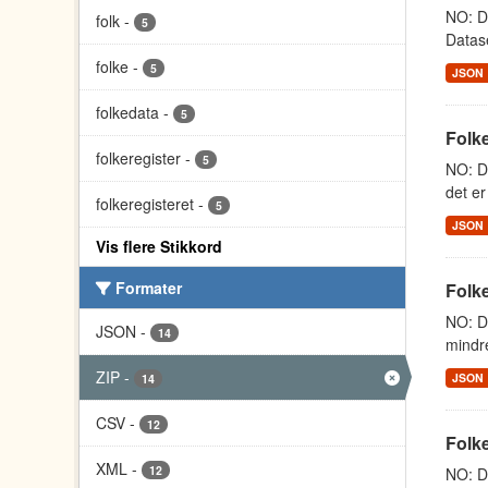
NO: Da
folk
-
5
Datase
folke
-
5
JSON
folkedata
-
5
Folk
folkeregister
-
5
NO: Da
det er
folkeregisteret
-
5
JSON
Vis flere Stikkord
Formater
Folk
NO: Da
JSON
-
14
mindre
ZIP
-
JSON
14
CSV
-
12
Folke
XML
-
12
NO: Da