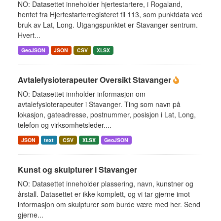
NO: Datasettet inneholder hjertestartere, i Rogaland,
hentet fra Hjertestarterregisteret til 113, som punktdata ved
bruk av Lat, Long. Utgangspunktet er Stavanger sentrum.
Hvert...
GeoJSON
JSON
CSV
XLSX
Avtalefysioterapeuter Oversikt Stavanger
NO: Datasettet innholder informasjon om
avtalefysioterapeuter i Stavanger. Ting som navn på
lokasjon, gateadresse, postnummer, posisjon i Lat, Long,
telefon og virksomhetsleder....
JSON
text
CSV
XLSX
GeoJSON
Kunst og skulpturer i Stavanger
NO: Datasettet inneholder plassering, navn, kunstner og
årstall. Datasettet er ikke komplett, og vi tar gjerne imot
informasjon om skulpturer som burde være med her. Send
gjerne...