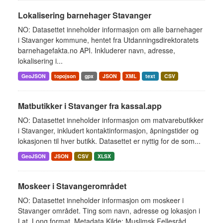
Lokalisering barnehager Stavanger
NO: Datasettet inneholder informasjon om alle barnehager
i Stavanger kommune, hentet fra Utdanningsdirektoratets
barnehagefakta.no API. Inkluderer navn, adresse,
lokalisering i...
GeoJSON
topojson
gpx
JSON
XML
text
CSV
Matbutikker i Stavanger fra kassal.app
NO: Datasettet inneholder informasjon om matvarebutikker
i Stavanger, inkludert kontaktinformasjon, åpningstider og
lokasjonen til hver butikk. Datasettet er nyttig for de som...
GeoJSON
JSON
CSV
XLSX
Moskeer i Stavangerområdet
NO: Datasettet inneholder informasjon om moskeer i
Stavanger området. Ting som navn, adresse og lokasjon i
Lat, Long format. Metadata Kilde: Muslimsk Fellesråd