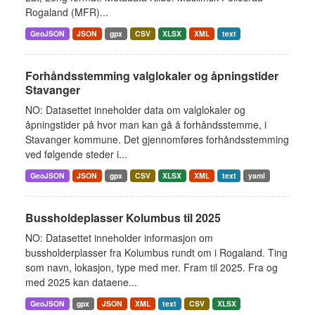
Rogaland (MFR)...
GeoJSON
JSON
gpx
CSV
XLSX
XML
text
Forhåndsstemming valglokaler og åpningstider
Stavanger
NO: Datasettet inneholder data om valglokaler og
åpningstider på hvor man kan gå å forhåndsstemme, i
Stavanger kommune. Det gjennomføres forhåndsstemming
ved følgende steder i...
GeoJSON
JSON
gpx
CSV
XLSX
XML
text
yaml
Bussholdeplasser Kolumbus til 2025
NO: Datasettet inneholder informasjon om
bussholderplasser fra Kolumbus rundt om i Rogaland. Ting
som navn, lokasjon, type med mer. Fram til 2025. Fra og
med 2025 kan dataene...
GeoJSON
gpx
JSON
XML
text
CSV
XLSX