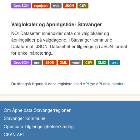
GeoJSON
topojson
web
JSON
CSV
Valglokaler og åpningstider Stavanger
NO: Datasettet inneholder data om valglokaler og
åpningstider på valgdagene, i Stavanger kommune
Dataformat: JSON: Datasettet er tilgjengelig i JSON-format
for enkel håndtering...
GeoJSON
gpx
JSON
XML
yaml
CSV
XLSX
text
Du får også tilgang til dette registeret med
API
(se
API-dokumenter
).
Om Åpne data Stavangerregionen
Stavanger Kommune
Opencom Tilgjengelighetserklæring
CKAN API