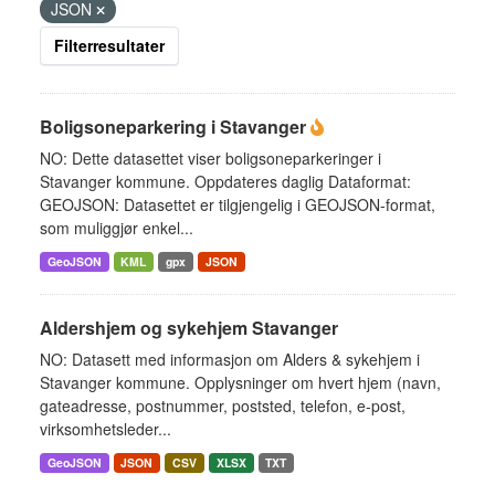
JSON
Filterresultater
Boligsoneparkering i Stavanger
NO: Dette datasettet viser boligsoneparkeringer i
Stavanger kommune. Oppdateres daglig Dataformat:
GEOJSON: Datasettet er tilgjengelig i GEOJSON-format,
som muliggjør enkel...
GeoJSON
KML
gpx
JSON
Aldershjem og sykehjem Stavanger
NO: Datasett med informasjon om Alders & sykehjem i
Stavanger kommune. Opplysninger om hvert hjem (navn,
gateadresse, postnummer, poststed, telefon, e-post,
virksomhetsleder...
GeoJSON
JSON
CSV
XLSX
TXT