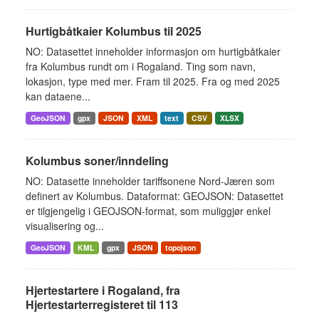
Hurtigbåtkaier Kolumbus til 2025
NO: Datasettet inneholder informasjon om hurtigbåtkaier
fra Kolumbus rundt om i Rogaland. Ting som navn,
lokasjon, type med mer. Fram til 2025. Fra og med 2025
kan dataene...
GeoJSON
gpx
JSON
XML
text
CSV
XLSX
Kolumbus soner/inndeling
NO: Datasette inneholder tariffsonene Nord-Jæren som
definert av Kolumbus. Dataformat: GEOJSON: Datasettet
er tilgjengelig i GEOJSON-format, som muliggjør enkel
visualisering og...
GeoJSON
KML
gpx
JSON
topojson
Hjertestartere i Rogaland, fra
Hjertestarterregisteret til 113