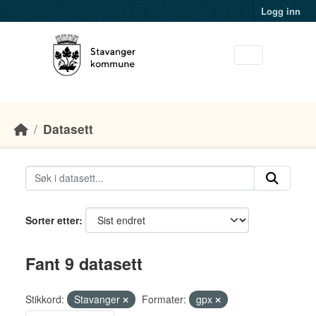
Skip to main content
Logg inn
Datasett
Sorter etter
Fant 9 datasett
Stikkord:
Stavanger
Formater:
gpx