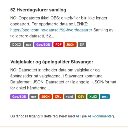
52 Hverdagsturer samling
NO: Oppdateres ikke! OBS: enkelt-filer blir ikke lenger
oppdatrert. For oppdaterte data se LENKE:
https://opencom.no/dataset/52-hverdagsturer
Samling av
tidligerere datasett, 52...
DOCX
gpx
GeoJSON
PDF
JSON
ZIP
Valglokaler og åpningstider Stavanger
NO: Datasettet inneholder data om valglokaler og
åpningstider på valgdagene, i Stavanger kommune
Dataformat: JSON: Datasettet er tilgjengelig i JSON-format
for enkel håndtering...
GeoJSON
gpx
JSON
XML
yaml
CSV
XLSX
text
Du får også tilgang til dette registeret med
API
(se
API-dokumenter
).