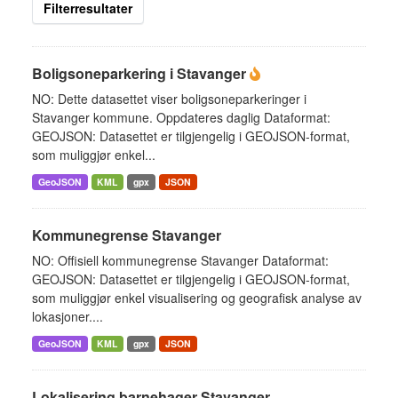
Filterresultater
Boligsoneparkering i Stavanger
NO: Dette datasettet viser boligsoneparkeringer i
Stavanger kommune. Oppdateres daglig Dataformat:
GEOJSON: Datasettet er tilgjengelig i GEOJSON-format,
som muliggjør enkel...
GeoJSON
KML
gpx
JSON
Kommunegrense Stavanger
NO: Offisiell kommunegrense Stavanger Dataformat:
GEOJSON: Datasettet er tilgjengelig i GEOJSON-format,
som muliggjør enkel visualisering og geografisk analyse av
lokasjoner....
GeoJSON
KML
gpx
JSON
Lokalisering barnehager Stavanger