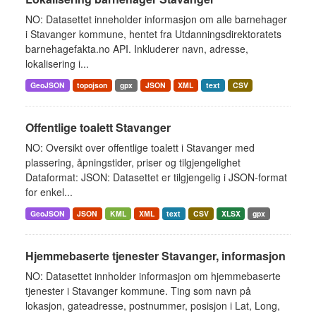
NO: Datasettet inneholder informasjon om alle barnehager
i Stavanger kommune, hentet fra Utdanningsdirektoratets
barnehagefakta.no API. Inkluderer navn, adresse,
lokalisering i...
GeoJSON
topojson
gpx
JSON
XML
text
CSV
Offentlige toalett Stavanger
NO: Oversikt over offentlige toalett i Stavanger med
plassering, åpningstider, priser og tilgjengelighet
Dataformat: JSON: Datasettet er tilgjengelig i JSON-format
for enkel...
GeoJSON
JSON
KML
XML
text
CSV
XLSX
gpx
Hjemmebaserte tjenester Stavanger, informasjon
NO: Datasettet innholder informasjon om hjemmebaserte
tjenester i Stavanger kommune. Ting som navn på
lokasjon, gateadresse, postnummer, posisjon i Lat, Long,