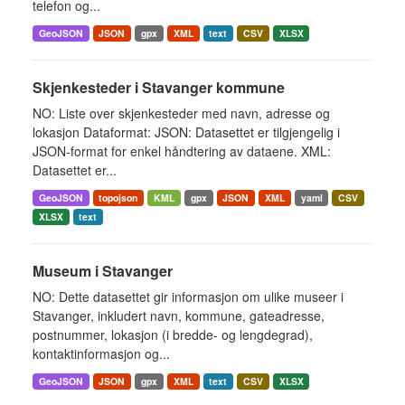
telefon og...
GeoJSON
JSON
gpx
XML
text
CSV
XLSX
Skjenkesteder i Stavanger kommune
NO: Liste over skjenkesteder med navn, adresse og
lokasjon Dataformat: JSON: Datasettet er tilgjengelig i
JSON-format for enkel håndtering av dataene. XML:
Datasettet er...
GeoJSON
topojson
KML
gpx
JSON
XML
yaml
CSV
XLSX
text
Museum i Stavanger
NO: Dette datasettet gir informasjon om ulike museer i
Stavanger, inkludert navn, kommune, gateadresse,
postnummer, lokasjon (i bredde- og lengdegrad),
kontaktinformasjon og...
GeoJSON
JSON
gpx
XML
text
CSV
XLSX