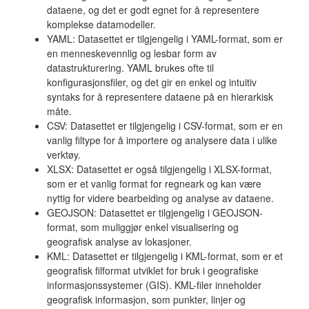
dataene, og det er godt egnet for å representere
komplekse datamodeller.
YAML: Datasettet er tilgjengelig i YAML-format, som er
en menneskevennlig og lesbar form av
datastrukturering. YAML brukes ofte til
konfigurasjonsfiler, og det gir en enkel og intuitiv
syntaks for å representere dataene på en hierarkisk
måte.
CSV: Datasettet er tilgjengelig i CSV-format, som er en
vanlig filtype for å importere og analysere data i ulike
verktøy.
XLSX: Datasettet er også tilgjengelig i XLSX-format,
som er et vanlig format for regneark og kan være
nyttig for videre bearbeiding og analyse av dataene.
GEOJSON: Datasettet er tilgjengelig i GEOJSON-
format, som muliggjør enkel visualisering og
geografisk analyse av lokasjoner.
KML: Datasettet er tilgjengelig i KML-format, som er et
geografisk filformat utviklet for bruk i geografiske
informasjonssystemer (GIS). KML-filer inneholder
geografisk informasjon, som punkter, linjer og