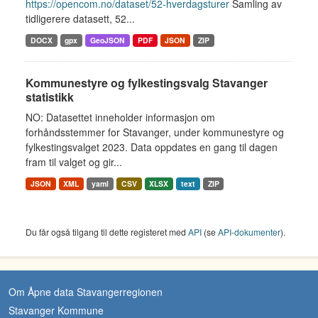
https://opencom.no/dataset/52-hverdagsturer
Samling av
tidligerere datasett, 52...
DOCX
gpx
GeoJSON
PDF
JSON
ZIP
Kommunestyre og fylkestingsvalg Stavanger
statistikk
NO: Datasettet inneholder informasjon om
forhåndsstemmer for Stavanger, under kommunestyre og
fylkestingsvalget 2023. Data oppdates en gang til dagen
fram til valget og gir...
JSON
XML
yaml
CSV
XLSX
text
ZIP
Du får også tilgang til dette registeret med
API
(se
API-dokumenter
).
Om Åpne data Stavangerregionen
Stavanger Kommune