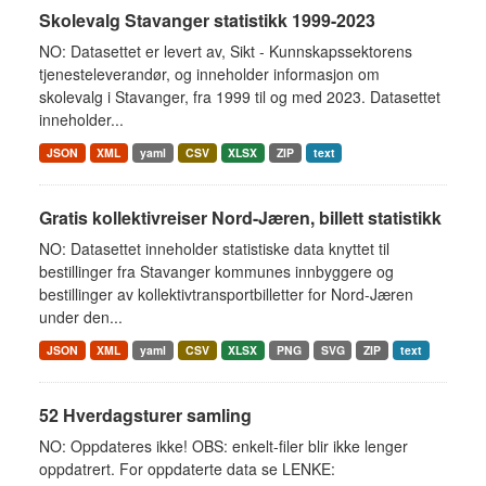
Skolevalg Stavanger statistikk 1999-2023
NO: Datasettet er levert av, Sikt - Kunnskapssektorens
tjenesteleverandør, og inneholder informasjon om
skolevalg i Stavanger, fra 1999 til og med 2023. Datasettet
inneholder...
JSON
XML
yaml
CSV
XLSX
ZIP
text
Gratis kollektivreiser Nord-Jæren, billett statistikk
NO: Datasettet inneholder statistiske data knyttet til
bestillinger fra Stavanger kommunes innbyggere og
bestillinger av kollektivtransportbilletter for Nord-Jæren
under den...
JSON
XML
yaml
CSV
XLSX
PNG
SVG
ZIP
text
52 Hverdagsturer samling
NO: Oppdateres ikke! OBS: enkelt-filer blir ikke lenger
oppdatrert. For oppdaterte data se LENKE: