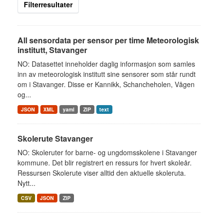
Filterresultater
All sensordata per sensor per time Meteorologisk
institutt, Stavanger
NO: Datasettet inneholder daglig informasjon som samles
inn av meteorologisk institutt sine sensorer som står rundt
om i Stavanger. Disse er Kannikk, Schancheholen, Vågen
og...
JSON
XML
yaml
ZIP
text
Skolerute Stavanger
NO: Skoleruter for barne- og ungdomsskolene i Stavanger
kommune. Det blir registrert en ressurs for hvert skoleår.
Ressursen Skolerute viser alltid den aktuelle skoleruta.
Nytt...
CSV
JSON
ZIP