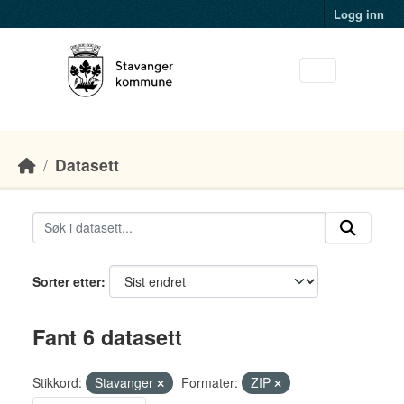
Skip to main content
Logg inn
Datasett
Sorter etter
Fant 6 datasett
Stikkord:
Stavanger
Formater:
ZIP