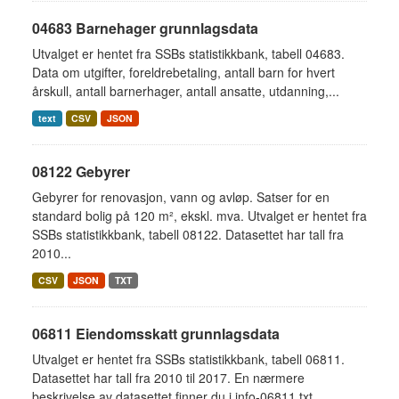
04683 Barnehager grunnlagsdata
Utvalget er hentet fra SSBs statistikkbank, tabell 04683.
Data om utgifter, foreldrebetaling, antall barn for hvert
årskull, antall barnerhager, antall ansatte, utdanning,...
text
CSV
JSON
08122 Gebyrer
Gebyrer for renovasjon, vann og avløp. Satser for en
standard bolig på 120 m², ekskl. mva. Utvalget er hentet fra
SSBs statistikkbank, tabell 08122. Datasettet har tall fra
2010...
CSV
JSON
TXT
06811 Eiendomsskatt grunnlagsdata
Utvalget er hentet fra SSBs statistikkbank, tabell 06811.
Datasettet har tall fra 2010 til 2017. En nærmere
beskrivelse av datasettet finner du i info-06811.txt.