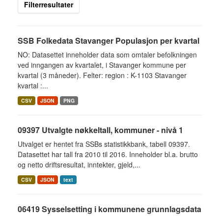
Filterresultater
SSB Folkedata Stavanger Populasjon per kvartal
NO: Datasettet inneholder data som omtaler befolkningen
ved inngangen av kvartalet, i Stavanger kommune per
kvartal (3 måneder). Felter: region : K-1103 Stavanger
kvartal :...
CSV
JSON
PNG
09397 Utvalgte nøkkeltall, kommuner - nivå 1
Utvalget er hentet fra SSBs statistikkbank, tabell 09397.
Datasettet har tall fra 2010 til 2016. Inneholder bl.a. brutto
og netto driftsresultat, inntekter, gjeld,...
CSV
JSON
text
06419 Sysselsetting i kommunene grunnlagsdata