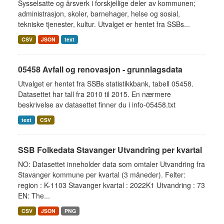
Sysselsatte og årsverk i forskjellige deler av kommunen;
administrasjon, skoler, barnehager, helse og sosial,
tekniske tjenester, kultur. Utvalget er hentet fra SSBs...
CSV
JSON
text
05458 Avfall og renovasjon - grunnlagsdata
Utvalget er hentet fra SSBs statistikkbank, tabell 05458.
Datasettet har tall fra 2010 til 2015. En nærmere
beskrivelse av datasettet finner du i info-05458.txt
text
CSV
SSB Folkedata Stavanger Utvandring per kvartal
NO: Datasettet inneholder data som omtaler Utvandring fra
Stavanger kommune per kvartal (3 måneder). Felter:
region : K-1103 Stavanger kvartal : 2022K1 Utvandring : 73
EN: The...
CSV
JSON
PNG