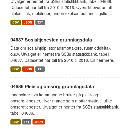
Utvalget er hentet fra SSBs statistikkbank, tabell 04688.
Datasettet har tall fra 2010 til 2016. Oversikt over antall
hjelpetiltak, meldinger, undersøkelser, behandlingstid,...
CSV
JSON
TXT
04687 Sosialtjenesten grunnlagsdata
Data om sosialhjelp, stønadsmottakere, rusmiddeltiltak
o.s.v. Utvalget er hentet fra SSBs statistikkbank, tabell
04687. Datasettet har tall fra 2010 til 2016. En nærmere...
CSV
JSON
TXT
04686 Pleie og omsorg grunnlagsdata
Inneholder hva kommunene bruker på pleie- og
omsorgtjenester. Hvor mange som mottar støtte til ulike
omsorgtjenester. Utvalget er hentet fra SSBs statistikkbank,
tabell 04686....
CSV
TXT
JSON