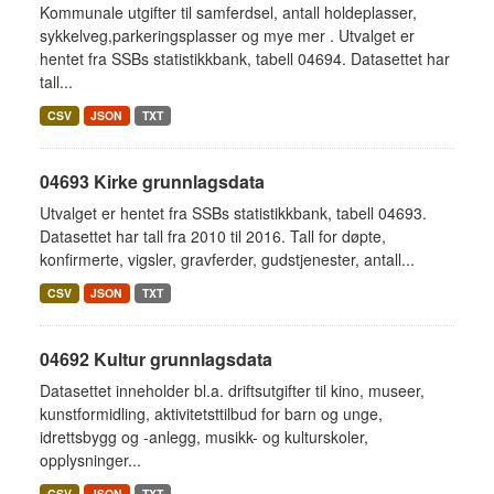
Kommunale utgifter til samferdsel, antall holdeplasser,
sykkelveg,parkeringsplasser og mye mer . Utvalget er
hentet fra SSBs statistikkbank, tabell 04694. Datasettet har
tall...
CSV
JSON
TXT
04693 Kirke grunnlagsdata
Utvalget er hentet fra SSBs statistikkbank, tabell 04693.
Datasettet har tall fra 2010 til 2016. Tall for døpte,
konfirmerte, vigsler, gravferder, gudstjenester, antall...
CSV
JSON
TXT
04692 Kultur grunnlagsdata
Datasettet inneholder bl.a. driftsutgifter til kino, museer,
kunstformidling, aktivitetsttilbud for barn og unge,
idrettsbygg og -anlegg, musikk- og kulturskoler,
opplysninger...
CSV
JSON
TXT