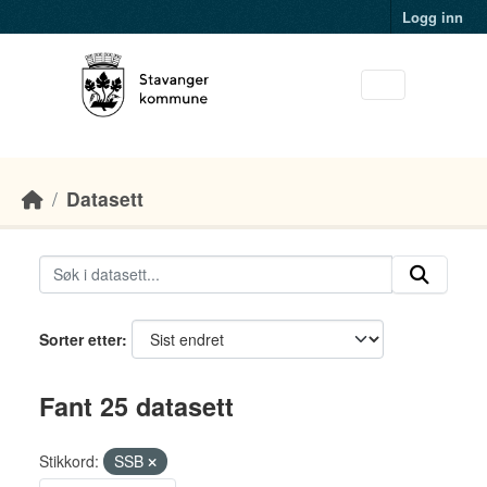
Skip to main content
Logg inn
Datasett
Sorter etter
Fant 25 datasett
Stikkord:
SSB