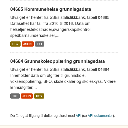
04685 Kommunehelse grunnlagsdata
Utvalget er hentet fra SSBs statistikkbank, tabell 04685.
Datasettet har tall fra 2010 til 2016. Data om
helsetjenestekostnader,svangerskapskontroll,
spedbarnsundersøkelser,...
CSV
JSON
TXT
04684 Grunnskoleopplæring grunnlagsdata
Utvalget er hentet fra SSBs statistikkbank, tabell 04684.
Inneholder data om utgifter til grunnskole,
voksenopplæring, SFO, skolelokaler og skoleskyss. Videre
lønnsutgifter,...
TXT
JSON
CSV
Du får også tilgang til dette registeret med
API
(se
API-dokumenter
).