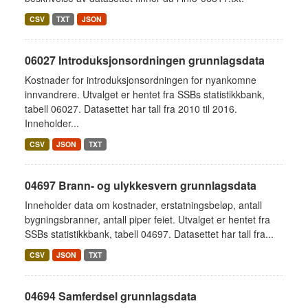
CSV
TXT
JSON
06027 Introduksjonsordningen grunnlagsdata
Kostnader for introduksjonsordningen for nyankomne
innvandrere. Utvalget er hentet fra SSBs statistikkbank,
tabell 06027. Datasettet har tall fra 2010 til 2016.
Inneholder...
CSV
JSON
TXT
04697 Brann- og ulykkesvern grunnlagsdata
Inneholder data om kostnader, erstatningsbeløp, antall
bygningsbranner, antall piper feiet. Utvalget er hentet fra
SSBs statistikkbank, tabell 04697. Datasettet har tall fra...
CSV
JSON
TXT
04694 Samferdsel grunnlagsdata