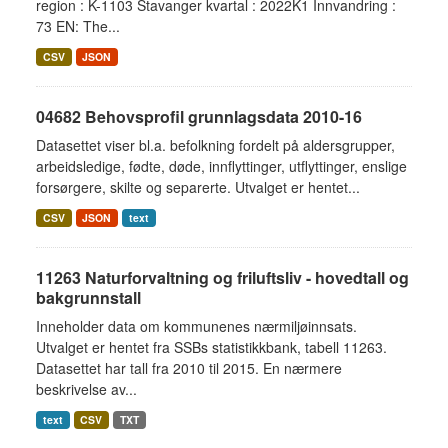
region : K-1103 Stavanger kvartal : 2022K1 Innvandring :
73 EN: The...
CSV
JSON
04682 Behovsprofil grunnlagsdata 2010-16
Datasettet viser bl.a. befolkning fordelt på aldersgrupper,
arbeidsledige, fødte, døde, innflyttinger, utflyttinger, enslige
forsørgere, skilte og separerte. Utvalget er hentet...
CSV
JSON
text
11263 Naturforvaltning og friluftsliv - hovedtall og
bakgrunnstall
Inneholder data om kommunenes nærmiljøinnsats.
Utvalget er hentet fra SSBs statistikkbank, tabell 11263.
Datasettet har tall fra 2010 til 2015. En nærmere
beskrivelse av...
text
CSV
TXT