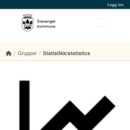
Skip to main content
Logg inn
Grupper
Statistikk/statistics