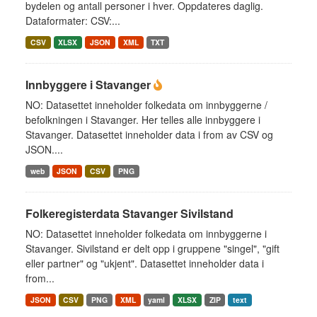
bydelen og antall personer i hver. Oppdateres daglig.
Dataformater: CSV:...
CSV
XLSX
JSON
XML
TXT
Innbyggere i Stavanger
NO: Datasettet inneholder folkedata om innbyggerne /
befolkningen i Stavanger. Her telles alle innbyggere i
Stavanger. Datasettet inneholder data i from av CSV og
JSON....
web
JSON
CSV
PNG
Folkeregisterdata Stavanger Sivilstand
NO: Datasettet inneholder folkedata om innbyggerne i
Stavanger. Sivilstand er delt opp i gruppene "singel", "gift
eller partner" og "ukjent". Datasettet inneholder data i
from...
JSON
CSV
PNG
XML
yaml
XLSX
ZIP
text