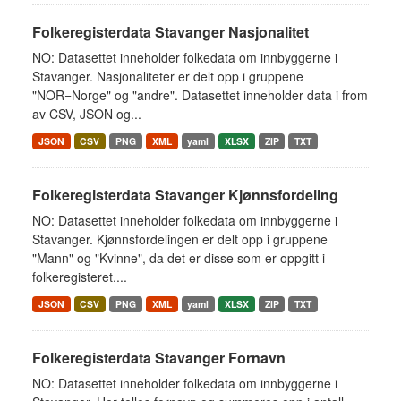
Folkeregisterdata Stavanger Nasjonalitet
NO: Datasettet inneholder folkedata om innbyggerne i
Stavanger. Nasjonaliteter er delt opp i gruppene
"NOR=Norge" og "andre". Datasettet inneholder data i from
av CSV, JSON og...
JSON
CSV
PNG
XML
yaml
XLSX
ZIP
TXT
Folkeregisterdata Stavanger Kjønnsfordeling
NO: Datasettet inneholder folkedata om innbyggerne i
Stavanger. Kjønnsfordelingen er delt opp i gruppene
"Mann" og "Kvinne", da det er disse som er oppgitt i
folkeregisteret....
JSON
CSV
PNG
XML
yaml
XLSX
ZIP
TXT
Folkeregisterdata Stavanger Fornavn
NO: Datasettet inneholder folkedata om innbyggerne i