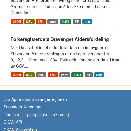
Stavanger. Her telles fornavn og summeres opp i antall.
Grupper som er mindre enn 5 tas ikke med i dataene.
Datasettet...
JSON
CSV
XML
yaml
XLSX
ZIP
text
Folkeregisterdata Stavanger Aldersfordeling
NO: Datasettet inneholder folkedata om innbyggerne i
Stavanger. Aldersfordelingen er delt opp i grupper fra
0,1,2,3… til og med 100+. Datasettet inneholder data i from
av CSV,...
JSON
CSV
PNG
XML
yaml
XLSX
ZIP
text
Om Åpne data Stavangerregionen
Stavanger Kommune
Opencom Tilgjengelighetserklæring
CKAN API
CKAN Association