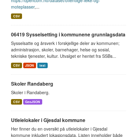
https://opencom.no/dataset/offentlige-leke-og-
moteplasser
,...
CSV
06419 Sysselsetting i kommunene grunnlagsdata
Sysselsatte og årsverk i forskjellige deler av kommunen;
administrasjon, skoler, barnehager, helse og sosial,
tekniske tjenester, kultur. Utvalget er hentet fra SSBs...
CSV
JSON
text
Skoler Randaberg
Skoler i Randaberg.
CSV
GeoJSON
Utleielokaler i Gjesdal kommune
Her finner du en oversikt på utleielokaler i Gjesdal
kommune inkludert lokasjonsdata. Listen inneholder både