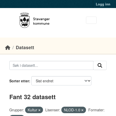
Skip to main content
Logg inn
Datasett
Sorter etter
Fant 32 datasett
Grupper:
Kultur
Lisenser:
NLOD-1.0
Formater: