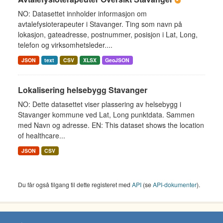
NO: Datasettet innholder informasjon om
avtalefysioterapeuter i Stavanger. Ting som navn på
lokasjon, gateadresse, postnummer, posisjon i Lat, Long,
telefon og virksomhetsleder....
JSON
text
CSV
XLSX
GeoJSON
Lokalisering helsebygg Stavanger
NO: Dette datasettet viser plassering av helsebygg i
Stavanger kommune ved Lat, Long punktdata. Sammen
med Navn og adresse. EN: This dataset shows the location
of healthcare...
JSON
CSV
Du får også tilgang til dette registeret med
API
(se
API-dokumenter
).