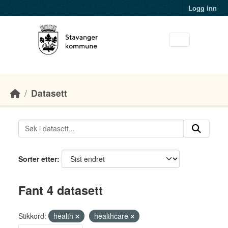
Skip to main content
Logg inn
Datasett
Sorter etter
Fant 4 datasett
Stikkord:
health
healthcare