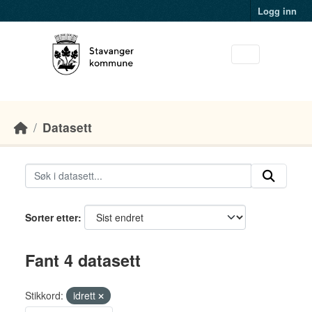
Skip to main content
Logg inn
Datasett
Sorter etter
Fant 4 datasett
Stikkord:
idrett