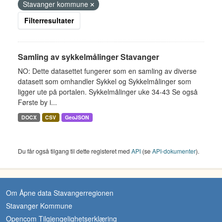
Stavanger kommune
Filterresultater
Samling av sykkelmålinger Stavanger
NO: Dette datasettet fungerer som en samling av diverse
datasett som omhandler Sykkel og Sykkelmålinger som
ligger ute på portalen. Sykkelmålinger uke 34-43 Se også
Første by i...
DOCX
CSV
GeoJSON
Du får også tilgang til dette registeret med
API
(se
API-dokumenter
).
Om Åpne data Stavangerregionen
Stavanger Kommune
Opencom Tilgjengelighetserklæring