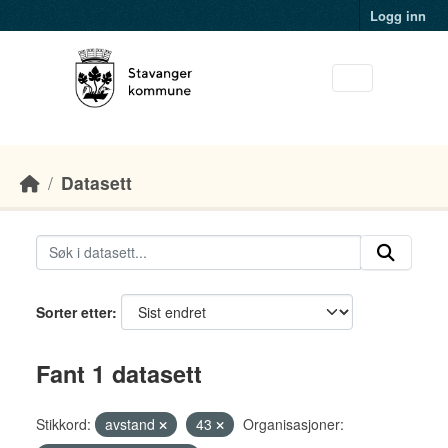
Skip to main content
Logg inn
Datasett
Sorter etter
Fant 1 datasett
Stikkord:
avstand
43
Organisasjoner: