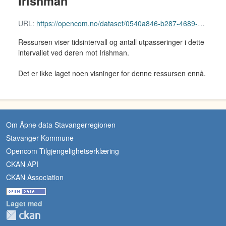
Irishman
URL:
https://opencom.no/dataset/0540a846-b287-4689-9aef-3dad0ec8eca0/resource/a9540840-d165-407f-a38d-a2b7201e2116/download/ut_irishman.csv
Ressursen viser tidsintervall og antall utpasseringer i dette
intervallet ved døren mot Irishman.
Det er ikke laget noen visninger for denne ressursen ennå.
Om Åpne data Stavangerregionen
Stavanger Kommune
Opencom Tilgjengelighetserklæring
CKAN API
CKAN Association
Laget med