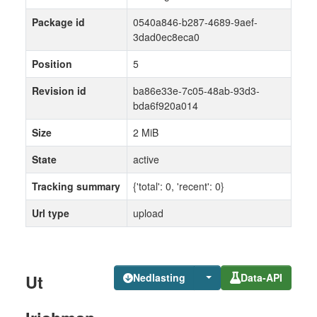
Package id
0540a846-b287-4689-9aef-
3dad0ec8eca0
Position
5
Revision id
ba86e33e-7c05-48ab-93d3-
bda6f920a014
Size
2 MiB
State
active
Tracking summary
{'total': 0, 'recent': 0}
Url type
upload
Ut
Nedlasting
Data-API