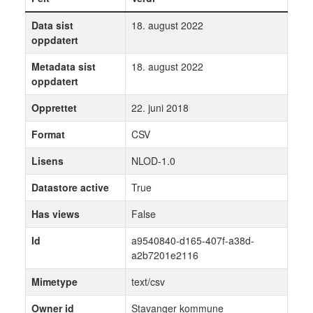
Data sist
18. august 2022
oppdatert
Metadata sist
18. august 2022
oppdatert
Opprettet
22. juni 2018
Format
CSV
Lisens
NLOD-1.0
Datastore active
True
Has views
False
Id
a9540840-d165-407f-a38d-
a2b7201e2116
Mimetype
text/csv
Owner id
Stavanger kommune