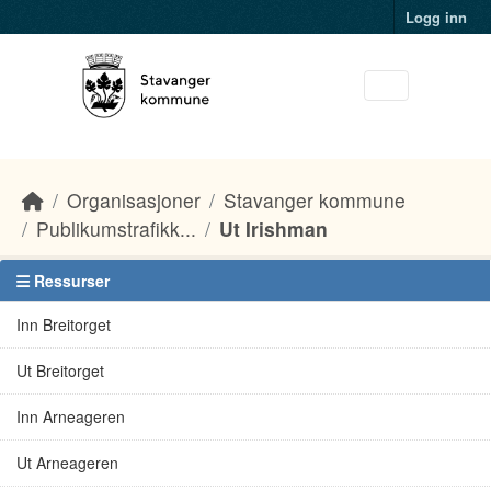
Skip to main content
Logg inn
Organisasjoner
Stavanger kommune
Publikumstrafikk...
Ut Irishman
Ressurser
Inn Breitorget
Ut Breitorget
Inn Arneageren
Ut Arneageren