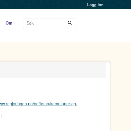
Logg inn
Om
www.regjeringen.no/no/tema/kommuner-og-
: