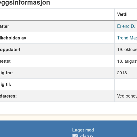
leggsinformasjon
Verdi
atter
Erlend D.
ikeholdes av
Trond Ma
 oppdatert
19. oktob
ettet
18. augus
ig fra:
2018
g til:
dateres:
Ved beho
Laget med