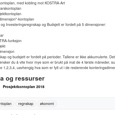
skontoplan, med kobling mot KOSTRA-Art
varskontoplan
jektkontoplan
 dimensjon"-kontoplan
- og Investeringsregnskap og Budsjett er fordelt på 5 dimensjoner:
var
TRA-funksjon
jekt
dimensjon
ap og budsjett er fordelt på perioder. Tallene er ikke akkumulerte. Det
 ønsker du å vite hvor mye som er brukt på mat de 4 første måneder, 
e 1,2,3,4, uavhengig hva som er fylt ut i de resterende konteringsdime
a og ressurser
Prosjektkontoplan 2018
ntoplan
regnskap
økonomi