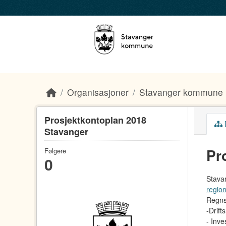
Skip to main content
Organisasjoner
Stavanger kommune
Prosjektkontoplan 2018
D
Stavanger
Pr
Følgere
0
Stava
regio
Regns
-Drift
- Inve