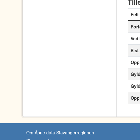
Til
Felt
Forf
Vedl
Sist
Oppr
Gyld
Gyldi
Opp
Om Åpne data Stavangerregionen