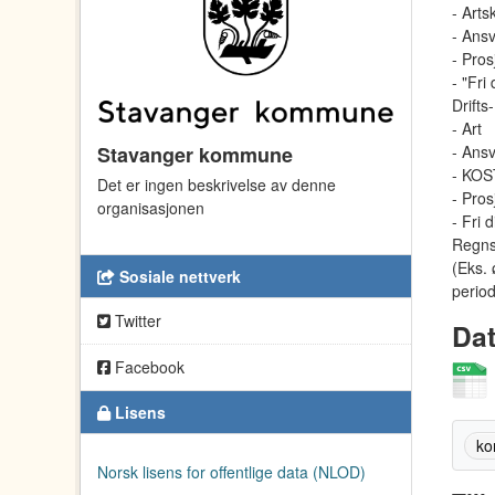
- Art
- Ans
- Pros
- "Fri
Drifts
- Art
Stavanger kommune
- Ans
- KOS
Det er ingen beskrivelse av denne
- Pros
organisasjonen
- Fri 
Regnsk
(Eks.
Sosiale nettverk
period
Twitter
Dat
Facebook
Lisens
ko
Norsk lisens for offentlige data (NLOD)