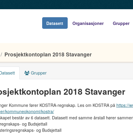
Datasett
Organisasjoner
Grupper
Prosjektkontoplan 2018 Stavanger
atasett
Grupper
osjektkontoplan 2018 Stavanger
nger Kommune fører KOSTRA-regnskap. Les om KOSTRA på
https://
ner/kommuneokonomi/kostra/
kapet består av 6 datasett. Datasett med samme årstall hører sammen
sregnskaps- og Budsjettall
steringsregnskaps- og Budsjettall