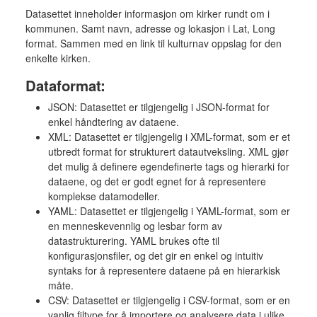
Datasettet inneholder informasjon om kirker rundt om i
kommunen. Samt navn, adresse og lokasjon i Lat, Long
format. Sammen med en link til kulturnav oppslag for den
enkelte kirken.
Dataformat:
JSON: Datasettet er tilgjengelig i JSON-format for
enkel håndtering av dataene.
XML: Datasettet er tilgjengelig i XML-format, som er et
utbredt format for strukturert datautveksling. XML gjør
det mulig å definere egendefinerte tags og hierarki for
dataene, og det er godt egnet for å representere
komplekse datamodeller.
YAML: Datasettet er tilgjengelig i YAML-format, som er
en menneskevennlig og lesbar form av
datastrukturering. YAML brukes ofte til
konfigurasjonsfiler, og det gir en enkel og intuitiv
syntaks for å representere dataene på en hierarkisk
måte.
CSV: Datasettet er tilgjengelig i CSV-format, som er en
vanlig filtype for å importere og analysere data i ulike