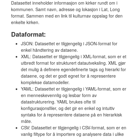
Datasettet inneholder informasjon om kirker rundt om i
kommunen. Samt navn, adresse og lokasjon i Lat, Long
format. Sammen med en link til kulturnav oppslag for den
enkelte kirken.
Dataformat:
JSON: Datasettet er tilgjengelig i JSON-format for
enkel håndtering av dataene.
XML: Datasettet er tilgjengelig i XML-format, som er et
utbredt format for strukturert datautveksling. XML gjør
det mulig å definere egendefinerte tags og hierarki for
dataene, og det er godt egnet for å representere
komplekse datamodeller.
YAML: Datasettet er tilgjengelig i YAML-format, som er
en menneskevennlig og lesbar form av
datastrukturering. YAML brukes ofte til
konfigurasjonsfiler, og det gir en enkel og intuitiv
syntaks for å representere dataene på en hierarkisk
måte.
CSV: Datasettet er tilgjengelig i CSV-format, som er en
vanlig filtype for å importere og analysere data i ulike