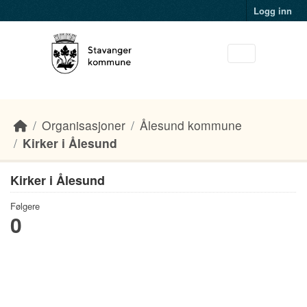
Skip to main content
Logg inn
Organisasjoner
Ålesund kommune
Kirker i Ålesund
Kirker i Ålesund
Følgere
0