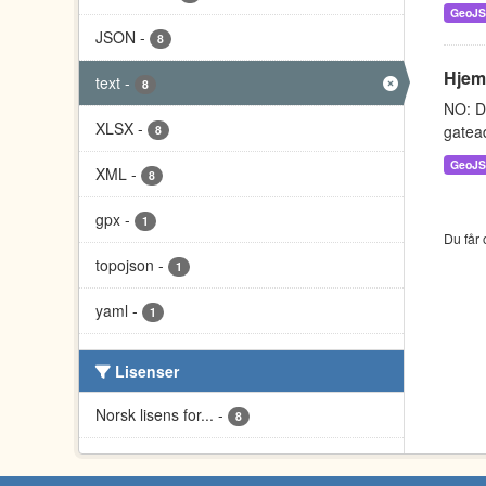
GeoJ
JSON
-
8
Hjem
text
-
8
NO: D
XLSX
-
gatead
8
GeoJ
XML
-
8
gpx
-
1
Du får 
topojson
-
1
yaml
-
1
Lisenser
Norsk lisens for...
-
8