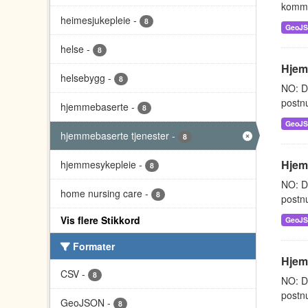
kommu
heimesjukepleie
-
8
GeoJ
helse
-
8
Hjemm
helsebygg
-
8
NO: D
postnu
hjemmebaserte
-
8
GeoJ
hjemmebaserte tjenester
-
8
Hjem
hjemmesykepleie
-
8
NO: D
home nursing care
-
8
postnu
Vis flere Stikkord
GeoJ
Formater
Hjem
CSV
-
8
NO: D
postnu
GeoJSON
-
8