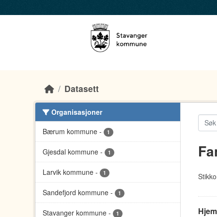
Skip to main content
Datasett
Organisasjoner
Bærum kommune
-
1
Fa
Gjesdal kommune
-
1
Larvik kommune
-
1
Stikko
Sandefjord kommune
-
1
Hjem
Stavanger kommune
-
1