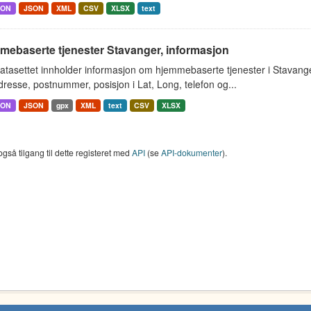
SON
JSON
XML
CSV
XLSX
text
mebaserte tjenester Stavanger, informasjon
atasettet innholder informasjon om hjemmebaserte tjenester i Stavan
resse, postnummer, posisjon i Lat, Long, telefon og...
SON
JSON
gpx
XML
text
CSV
XLSX
også tilgang til dette registeret med
API
(se
API-dokumenter
).