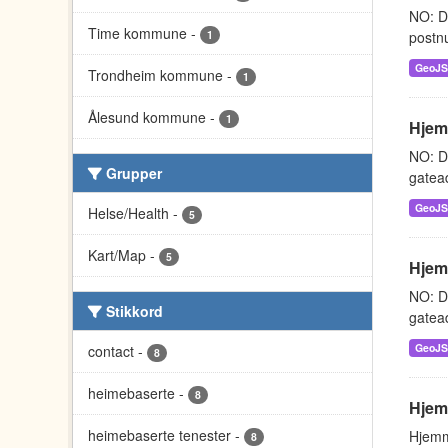
NO: D
Time kommune
-
1
postnu
GeoJ
Trondheim kommune
-
1
Ålesund kommune
-
1
Hjem
NO: D
Grupper
gatead
GeoJ
Helse/Health
-
5
Kart/Map
-
5
Hjem
NO: D
Stikkord
gatead
GeoJ
contact
-
8
heimebaserte
-
8
Hjem
heimebaserte tenester
-
Hjemm
8