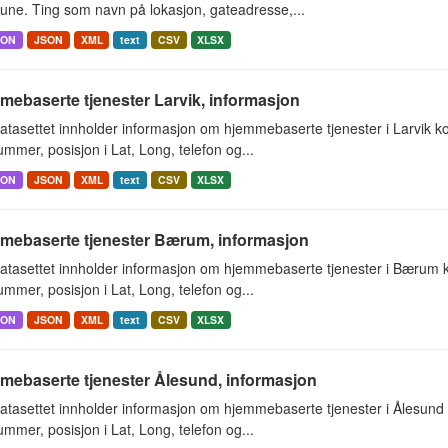
ne. Ting som navn på lokasjon, gateadresse,...
SON
JSON
XML
text
CSV
XLSX
ebaserte tjenester Larvik, informasjon
atasettet innholder informasjon om hjemmebaserte tjenester i Larvik 
mmer, posisjon i Lat, Long, telefon og...
SON
JSON
XML
text
CSV
XLSX
mebaserte tjenester Bærum, informasjon
atasettet innholder informasjon om hjemmebaserte tjenester i Bærum
mmer, posisjon i Lat, Long, telefon og...
SON
JSON
XML
text
CSV
XLSX
mebaserte tjenester Ålesund, informasjon
atasettet innholder informasjon om hjemmebaserte tjenester i Ålesun
mmer, posisjon i Lat, Long, telefon og...