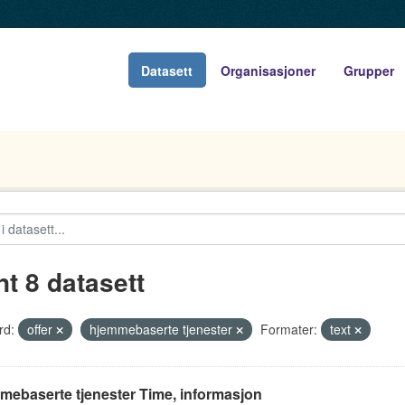
Datasett
Organisasjoner
Grupper
nt 8 datasett
rd:
offer
hjemmebaserte tjenester
Formater:
text
mebaserte tjenester Time, informasjon