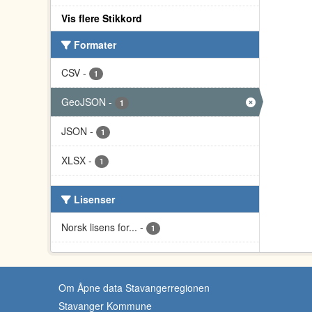
Vis flere Stikkord
Formater
CSV
-
1
GeoJSON
-
1
JSON
-
1
XLSX
-
1
Lisenser
Norsk lisens for...
-
1
Om Åpne data Stavangerregionen
Stavanger Kommune