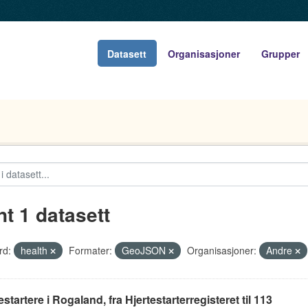
Datasett
Organisasjoner
Grupper
nt 1 datasett
rd:
health
Formater:
GeoJSON
Organisasjoner:
Andre
estartere i Rogaland, fra Hjertestarterregisteret til 113