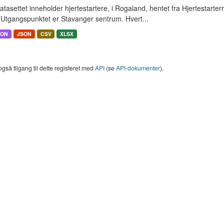
tasettet inneholder hjertestartere, i Rogaland, hentet fra Hjertestarter
 Utgangspunktet er Stavanger sentrum. Hvert...
SON
JSON
CSV
XLSX
også tilgang til dette registeret med
API
(se
API-dokumenter
).