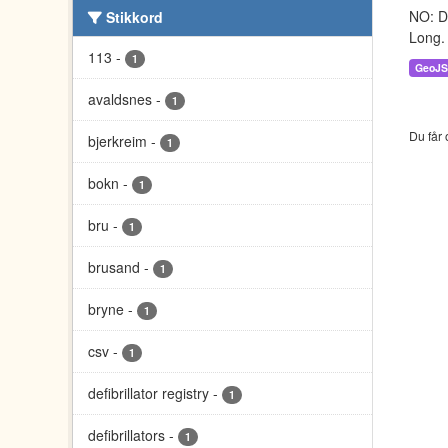
NO: Da
Stikkord
Long.
113
-
1
GeoJ
avaldsnes
-
1
Du får 
bjerkreim
-
1
bokn
-
1
bru
-
1
brusand
-
1
bryne
-
1
csv
-
1
defibrillator registry
-
1
defibrillators
-
1