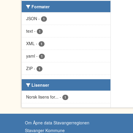
Formater
JSON
-
1
text
-
1
XML
-
1
yaml
-
1
ZIP
-
1
Lisenser
Norsk lisens for...
-
1
Om Åpne data Stavangerregionen
Stavanger Kommune