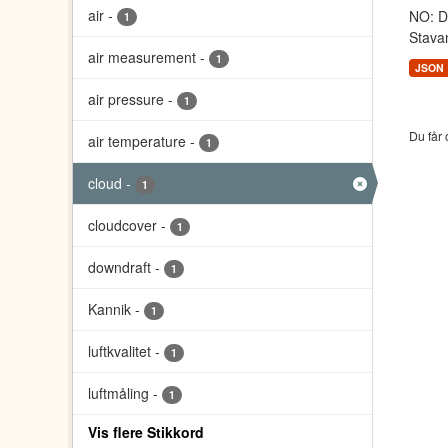
air
-
NO: Da
1
Stava
air measurement
-
1
JSON
air pressure
-
1
Du får 
air temperature
-
1
cloud
-
1
cloudcover
-
1
downdraft
-
1
Kannik
-
1
luftkvalitet
-
1
luftmåling
-
1
Vis flere Stikkord