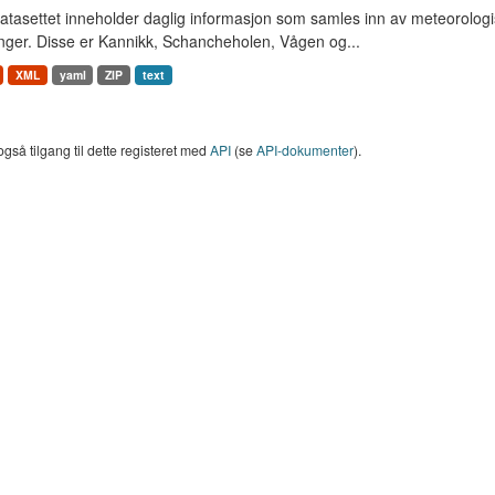
tasettet inneholder daglig informasjon som samles inn av meteorologisk
nger. Disse er Kannikk, Schancheholen, Vågen og...
XML
yaml
ZIP
text
også tilgang til dette registeret med
API
(se
API-dokumenter
).