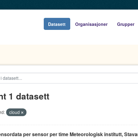
Datasett
Organisasjoner
Grupper
nt 1 datasett
rd:
cloud
ensordata per sensor per time Meteorologisk institutt, Stav