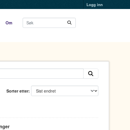
Logg inn
Om
Sorter etter
anger