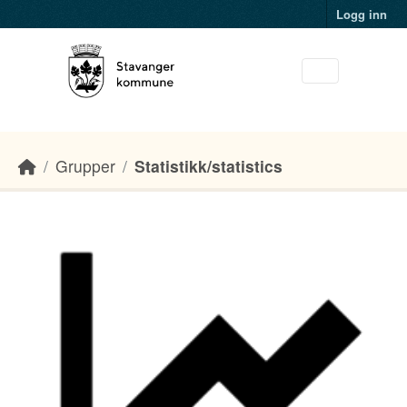
Skip to main content
Logg inn
Grupper
Statistikk/statistics