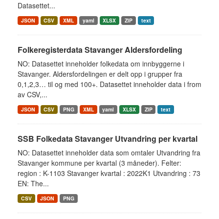
Datasettet...
JSON
CSV
XML
yaml
XLSX
ZIP
text
Folkeregisterdata Stavanger Aldersfordeling
NO: Datasettet inneholder folkedata om innbyggerne i
Stavanger. Aldersfordelingen er delt opp i grupper fra
0,1,2,3… til og med 100+. Datasettet inneholder data i from
av CSV,...
JSON
CSV
PNG
XML
yaml
XLSX
ZIP
text
SSB Folkedata Stavanger Utvandring per kvartal
NO: Datasettet inneholder data som omtaler Utvandring fra
Stavanger kommune per kvartal (3 måneder). Felter:
region : K-1103 Stavanger kvartal : 2022K1 Utvandring : 73
EN: The...
CSV
JSON
PNG