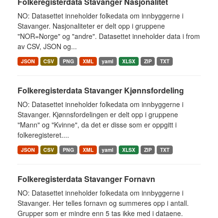
Folkeregisterdata Stavanger Nasjonalitet
NO: Datasettet inneholder folkedata om innbyggerne i
Stavanger. Nasjonaliteter er delt opp i gruppene
"NOR=Norge" og "andre". Datasettet inneholder data i from
av CSV, JSON og...
JSON
CSV
PNG
XML
yaml
XLSX
ZIP
TXT
Folkeregisterdata Stavanger Kjønnsfordeling
NO: Datasettet inneholder folkedata om innbyggerne i
Stavanger. Kjønnsfordelingen er delt opp i gruppene
"Mann" og "Kvinne", da det er disse som er oppgitt i
folkeregisteret....
JSON
CSV
PNG
XML
yaml
XLSX
ZIP
TXT
Folkeregisterdata Stavanger Fornavn
NO: Datasettet inneholder folkedata om innbyggerne i
Stavanger. Her telles fornavn og summeres opp i antall.
Grupper som er mindre enn 5 tas ikke med i dataene.