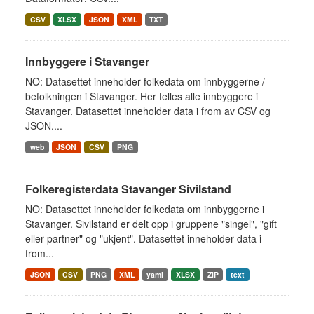
CSV
XLSX
JSON
XML
TXT
Innbyggere i Stavanger
NO: Datasettet inneholder folkedata om innbyggerne /
befolkningen i Stavanger. Her telles alle innbyggere i
Stavanger. Datasettet inneholder data i from av CSV og
JSON....
web
JSON
CSV
PNG
Folkeregisterdata Stavanger Sivilstand
NO: Datasettet inneholder folkedata om innbyggerne i
Stavanger. Sivilstand er delt opp i gruppene "singel", "gift
eller partner" og "ukjent". Datasettet inneholder data i
from...
JSON
CSV
PNG
XML
yaml
XLSX
ZIP
text