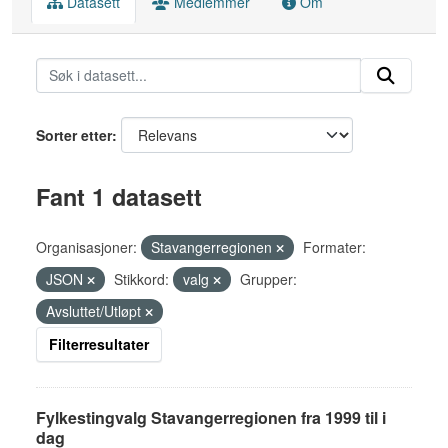
Datasett
Medlemmer
Om
Sorter etter
Fant 1 datasett
Organisasjoner:
Stavangerregionen
Formater:
JSON
Stikkord:
valg
Grupper:
Avsluttet/Utløpt
Filterresultater
Fylkestingvalg Stavangerregionen fra 1999 til i
dag