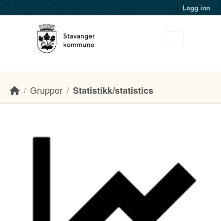
Skip to main content
Logg inn
Grupper
Statistikk/statistics