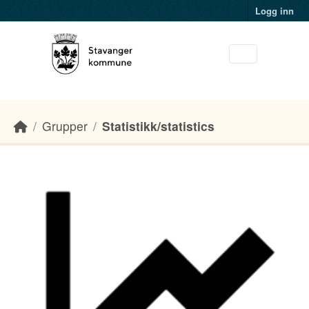
Skip to main content
Logg inn
Grupper
Statistikk/statistics