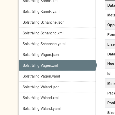
Solstråling Kannik.xml
Data
Solstråling Kannik.yaml
Meta
Solstråling Schanche.json
Oppr
Solstråling Schanche.xml
For
Solstråling Schanche.yaml
Lis
Data
Solstråling Vågen.json
Has
Solstråling Vågen.xml
Id
Solstråling Vågen.yaml
Mim
Solstråling Våland.json
Pack
Solstråling Våland.xml
Posi
Solstråling Våland.yaml
Size