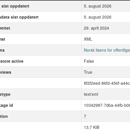
 sist oppdatert
5. august 2026
data sist oppdatert
5. august 2026
ettet
29. april 2024
mat
XML
ens
Norsk lisens for offentli
store active
False
 views
True
8f2f2eed-86fd-456f-a44
etype
text/xml
age id
10342987-7dba-44fb-b0
tion
7
13,7 KiB