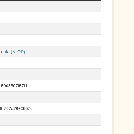
ge data (NLOD)
c-5905567f57f1
6f-707a7863957e