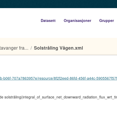
Datasett
Organisasjoner
Grupper
tavanger fra...
Solstråling Vågen.xml
-b06f-707a7863957e/resource/8f2f2eed-86fd-456f-a44c-5905567f57f1/do
e solstråling(integral_of_surface_net_downward_radiation_flux_wrt_time