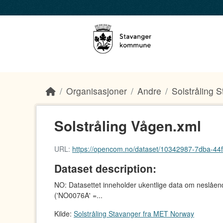
Skip to main content
Organisasjoner
Andre
Solstråling S
Solstråling Vågen.xml
URL:
https://opencom.no/dataset/10342987-7dba-44fb
Dataset description:
NO: Datasettet inneholder ukentlige data om neslåend
('NO0076A' =...
Kilde:
Solstråling Stavanger fra MET Norway