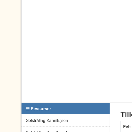
Ressurser
Til
Solstråling Kannik.json
Felt