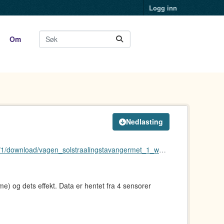
Logg inn
Om
Nedlasting
wnload/vagen_solstraalingstavangermet_1_week.xml
) og dets effekt. Data er hentet fra 4 sensorer