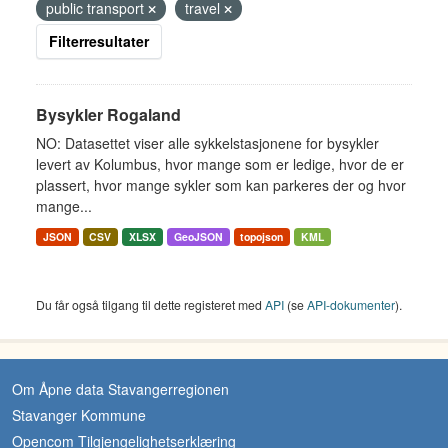
public transport
travel
Filterresultater
Bysykler Rogaland
NO: Datasettet viser alle sykkelstasjonene for bysykler
levert av Kolumbus, hvor mange som er ledige, hvor de er
plassert, hvor mange sykler som kan parkeres der og hvor
mange...
JSON
CSV
XLSX
GeoJSON
topojson
KML
Du får også tilgang til dette registeret med
API
(se
API-dokumenter
).
Om Åpne data Stavangerregionen
Stavanger Kommune
Opencom Tilgjengelighetserklæring