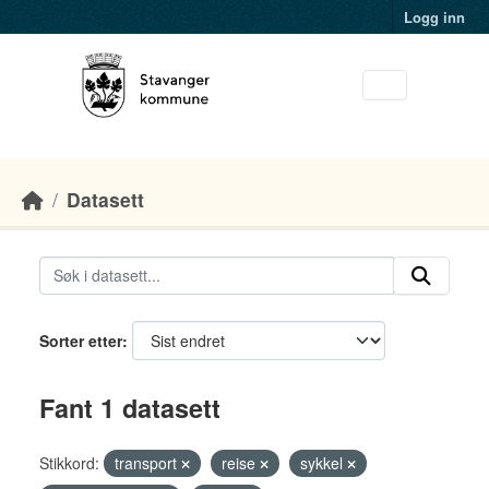
Skip to main content
Logg inn
Datasett
Sorter etter
Fant 1 datasett
Stikkord:
transport
reise
sykkel