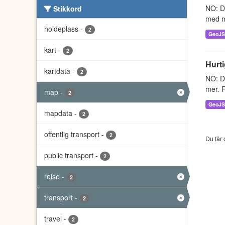
NO: D
Stikkord
med m
holdeplass
-
2
GeoJ
kart
-
2
Hurti
kartdata
-
2
NO: Da
mer. F
map
-
2
GeoJ
mapdata
-
2
offentlig transport
-
2
Du får 
public transport
-
2
reise
-
2
transport
-
2
travel
-
2