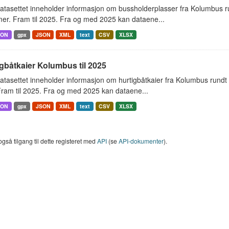
atasettet inneholder informasjon om bussholderplasser fra Kolumbus r
er. Fram til 2025. Fra og med 2025 kan dataene...
SON
gpx
JSON
XML
text
CSV
XLSX
gbåtkaier Kolumbus til 2025
tasettet inneholder informasjon om hurtigbåtkaier fra Kolumbus rundt
ram til 2025. Fra og med 2025 kan dataene...
SON
gpx
JSON
XML
text
CSV
XLSX
også tilgang til dette registeret med
API
(se
API-dokumenter
).