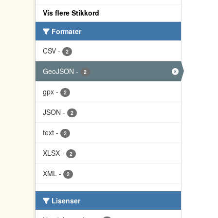
Vis flere Stikkord
Formater
CSV
-
2
GeoJSON
-
2
gpx
-
2
JSON
-
2
text
-
2
XLSX
-
2
XML
-
2
Lisenser