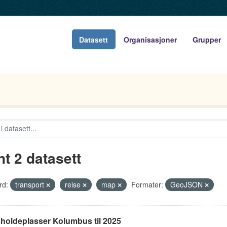
Datasett
Organisasjoner
Grupper
nt 2 datasett
rd:
transport
reise
map
Formater:
GeoJSON
holdeplasser Kolumbus til 2025