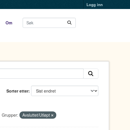
Logg inn
Om
Sorter etter
Grupper:
Avsluttet/Utløpt