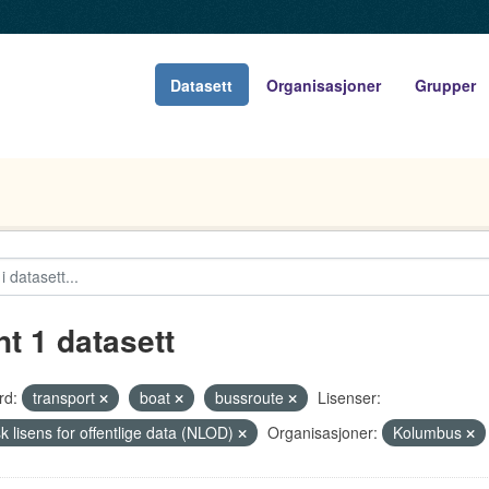
Datasett
Organisasjoner
Grupper
nt 1 datasett
rd:
transport
boat
bussroute
Lisenser:
k lisens for offentlige data (NLOD)
Organisasjoner:
Kolumbus