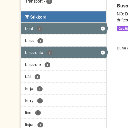
Transport
-
1
Buss 
NO: Da
Stikkord
drifte
boat
-
GeoJ
1
buss
-
1
Du får 
bussroute
-
1
bussrute
-
1
båt
-
1
ferje
-
1
ferry
-
1
line
-
1
linjer
-
1