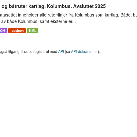
og båtruter kartlag, Kolumbus. Avsluttet 2025
tasettet inneholder alle ruter/linjer fra Kolumbus som kartlag. Både, bus
s av både Kolumbus, samt eksterne er...
SON
topojson
KML
også tilgang til dette registeret med
API
(se
API-dokumenter
).