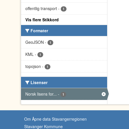
offentlig transport
-
1
Vis flere Stikkord
Formater
GeoJSON
-
1
KML
-
1
topojson
-
1
Lisenser
Norsk lisens for...
-
1
Om Åpne data Stavangerregionen
Stavanger Kommune