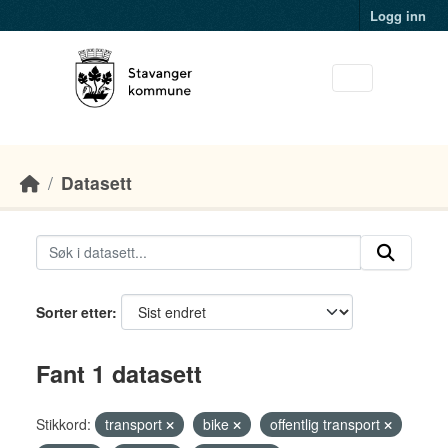
Skip to main content
Logg inn
Datasett
Sorter etter
Fant 1 datasett
Stikkord:
transport
bike
offentlig transport