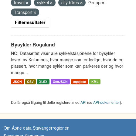
travel
sykkel
city bikes
Grupper:
Transport
Filterresultater
Bysykler Rogaland
NO: Datasettet viser alle sykkelstasjonene for bysykler
levert av Kolumbus, hvor mange som er ledige, hvor de er
plassert, hvor mange sykler som kan parkeres der og hvor
mange...
JSON
CSV
XLSX
GeoJSON
topojson
KML
Du får også tilgang til dette registeret med
API
(se
API-dokumenter
).
Om Åpne data Stavangerregionen
Stavanger Kommune