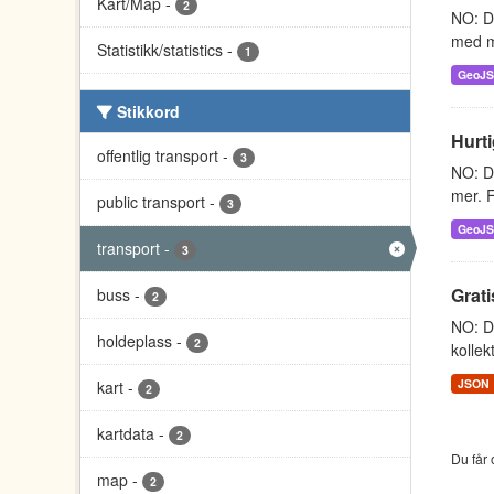
Kart/Map
-
2
NO: D
med m
Statistikk/statistics
-
1
GeoJ
Stikkord
Hurti
offentlig transport
-
3
NO: Da
mer. F
public transport
-
3
GeoJ
transport
-
3
Grati
buss
-
2
NO: Da
holdeplass
-
2
kollek
JSON
kart
-
2
kartdata
-
2
Du får 
map
-
2