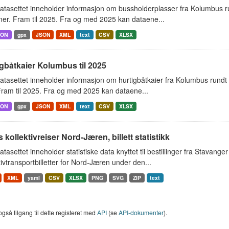
atasettet inneholder informasjon om bussholderplasser fra Kolumbus r
er. Fram til 2025. Fra og med 2025 kan dataene...
SON
gpx
JSON
XML
text
CSV
XLSX
gbåtkaier Kolumbus til 2025
tasettet inneholder informasjon om hurtigbåtkaier fra Kolumbus rundt
ram til 2025. Fra og med 2025 kan dataene...
SON
gpx
JSON
XML
text
CSV
XLSX
s kollektivreiser Nord-Jæren, billett statistikk
tasettet inneholder statistiske data knyttet til bestillinger fra Stavan
tivtransportbilletter for Nord-Jæren under den...
XML
yaml
CSV
XLSX
PNG
SVG
ZIP
text
også tilgang til dette registeret med
API
(se
API-dokumenter
).