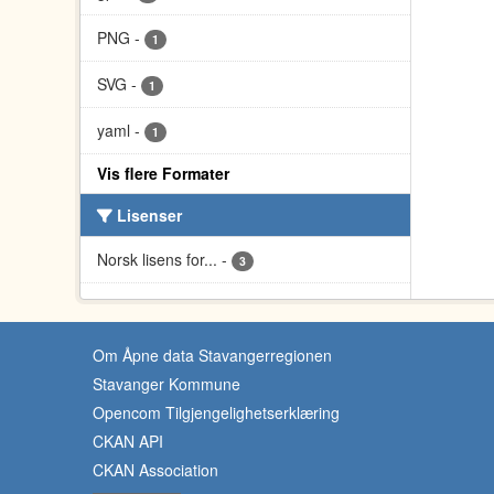
PNG
-
1
SVG
-
1
yaml
-
1
Vis flere Formater
Lisenser
Norsk lisens for...
-
3
Om Åpne data Stavangerregionen
Stavanger Kommune
Opencom Tilgjengelighetserklæring
CKAN API
CKAN Association