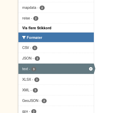
mapdata
-
2
reise
-
2
Vis flere Stikkord
Formater
CSV
-
3
JSON
-
3
text
-
3
XLSX
-
3
XML
-
3
GeoJSON
-
2
gpx
-
2