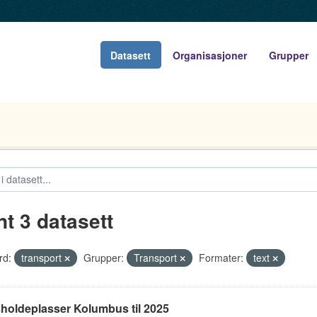
Datasett
Organisasjoner
Grupper
nt 3 datasett
rd:
transport
Grupper:
Transport
Formater:
text
holdeplasser Kolumbus til 2025