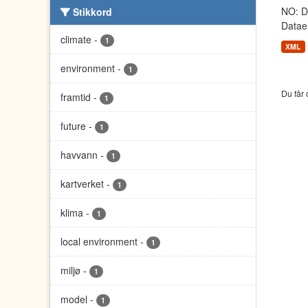
NO: Da
Stikkord
Dataen
climate
-
1
XML
environment
-
1
Du får 
framtid
-
1
future
-
1
havvann
-
1
kartverket
-
1
klima
-
1
local environment
-
1
miljø
-
1
model
-
1