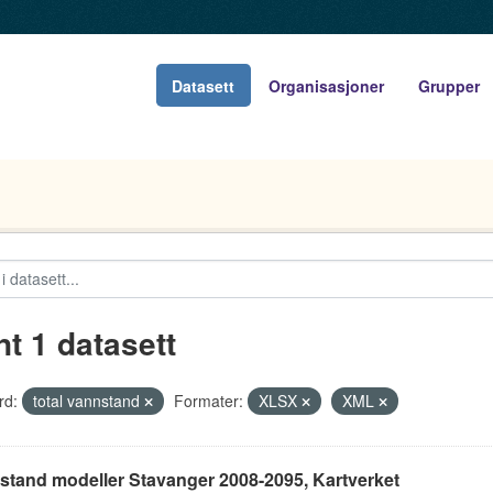
Datasett
Organisasjoner
Grupper
nt 1 datasett
rd:
total vannstand
Formater:
XLSX
XML
stand modeller Stavanger 2008-2095, Kartverket