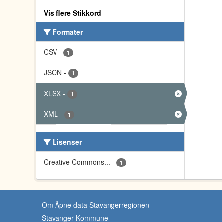
Vis flere Stikkord
Formater
CSV
-
1
JSON
-
1
XLSX
-
1
XML
-
1
Lisenser
Creative Commons...
-
1
Om Åpne data Stavangerregionen
Stavanger Kommune