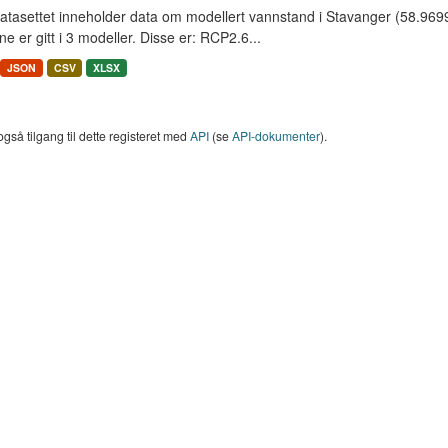
tasettet inneholder data om modellert vannstand i Stavanger (58.96997
e er gitt i 3 modeller. Disse er: RCP2.6...
JSON
CSV
XLSX
også tilgang til dette registeret med
API
(se
API-dokumenter
).