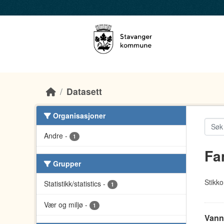
Skip to main content
Datasett
Organisasjoner
Andre
-
1
Fa
Grupper
Stikko
Statistikk/statistics
-
1
Vær og miljø
-
1
Vann