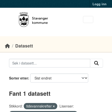
Skip to main content
Logg inn
Datasett
Sorter etter
Fant 1 datasett
Stikkord:
tidevannskrefter
Lisenser: