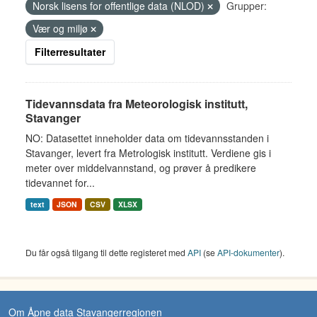
Norsk lisens for offentlige data (NLOD)
Grupper:
Vær og miljø
Filterresultater
Tidevannsdata fra Meteorologisk institutt,
Stavanger
NO: Datasettet inneholder data om tidevannsstanden i
Stavanger, levert fra Metrologisk institutt. Verdiene gis i
meter over middelvannstand, og prøver å predikere
tidevannet for...
text
JSON
CSV
XLSX
Du får også tilgang til dette registeret med
API
(se
API-dokumenter
).
Om Åpne data Stavangerregionen