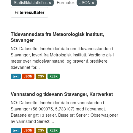
Statistikk/statistics
Formater:
JSON
Filterresultater
Tidevannsdata fra Meteorologisk institutt,
Stavanger
NO: Datasettet inneholder data om tidevannsstanden i
Stavanger, levert fra Metrologisk institutt. Verdiene gis i
meter over middelvannstand, og prøver å predikere
tidevannet for...
text
JSON
CSV
XLSX
Vannstand og tidevann Stavanger, Kartverket
NO: Datasettet inneholder data om vannstanden i
Stavanger (58,969975, 5,733107) med tidevannet.
Dataene er gitt i 3 serier. Disse er: Serie1: Observasjoner
av vannstand Serie2:...
text
JSON
CSV
XLSX