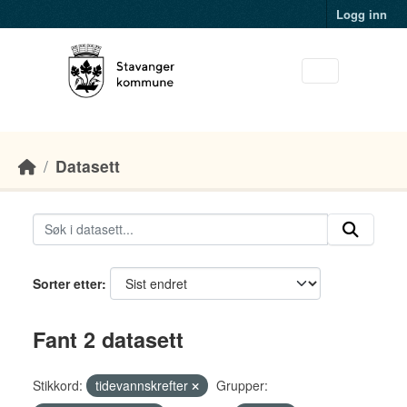
Skip to main content
Logg inn
Datasett
Sorter etter
Fant 2 datasett
Stikkord:
tidevannskrefter
Grupper: