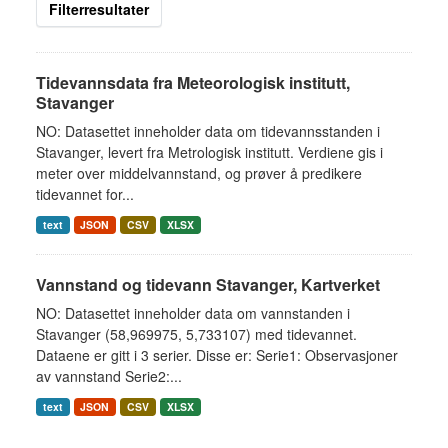
Filterresultater
Tidevannsdata fra Meteorologisk institutt,
Stavanger
NO: Datasettet inneholder data om tidevannsstanden i
Stavanger, levert fra Metrologisk institutt. Verdiene gis i
meter over middelvannstand, og prøver å predikere
tidevannet for...
text
JSON
CSV
XLSX
Vannstand og tidevann Stavanger, Kartverket
NO: Datasettet inneholder data om vannstanden i
Stavanger (58,969975, 5,733107) med tidevannet.
Dataene er gitt i 3 serier. Disse er: Serie1: Observasjoner
av vannstand Serie2:...
text
JSON
CSV
XLSX