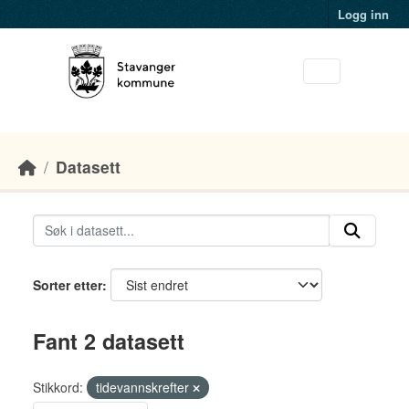
Skip to main content
Logg inn
Datasett
Sorter etter
Fant 2 datasett
Stikkord:
tidevannskrefter