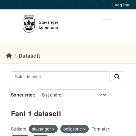
Skip to main content
Logg inn
Datasett
Sorter etter
Fant 1 datasett
Stikkord:
stavanger
boligsone
Formater: