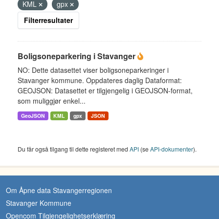
KML
gpx
Filterresultater
Boligsoneparkering i Stavanger
NO: Dette datasettet viser boligsoneparkeringer i
Stavanger kommune. Oppdateres daglig Dataformat:
GEOJSON: Datasettet er tilgjengelig i GEOJSON-format,
som muliggjør enkel...
GeoJSON
KML
gpx
JSON
Du får også tilgang til dette registeret med
API
(se
API-dokumenter
).
Om Åpne data Stavangerregionen
Stavanger Kommune
Opencom Tilgjengelighetserklæring