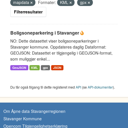
mapdata
Formater:
KML
gpx
Filterresultater
Boligsoneparkering i Stavanger
NO: Dette datasettet viser boligsoneparkeringer i
Stavanger kommune. Oppdateres daglig Dataformat:
GEOJSON: Datasettet er tilgjengelig i GEOJSON-format,
som muliggjør enkel...
GeoJSON
KML
gpx
JSON
Du får også tilgang til dette registeret med
API
(se
API-dokumenter
).
Om Åpne data Stavangerregionen
Stavanger Kommune
Opencom Tilgjengelighetserklæring