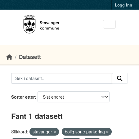
Skip to main content
Logg inn
Datasett
Sorter etter
Fant 1 datasett
Stikkord:
stavanger
bolig sone parkering