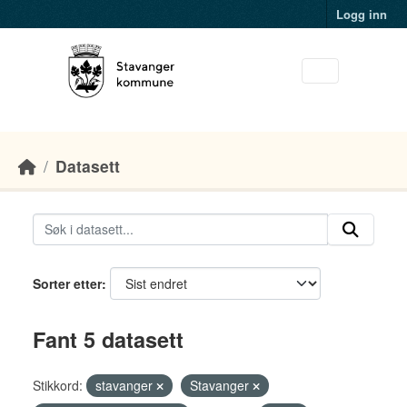
Skip to main content
Logg inn
Datasett
Sorter etter
Fant 5 datasett
Stikkord:
stavanger
Stavanger