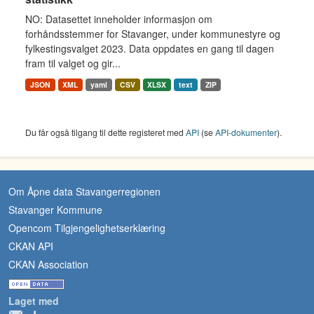
NO: Datasettet inneholder informasjon om
forhåndsstemmer for Stavanger, under kommunestyre og
fylkestingsvalget 2023. Data oppdates en gang til dagen
fram til valget og gir...
JSON
XML
yaml
CSV
XLSX
text
ZIP
Du får også tilgang til dette registeret med
API
(se
API-dokumenter
).
Om Åpne data Stavangerregionen
Stavanger Kommune
Opencom Tilgjengelighetserklæring
CKAN API
CKAN Association
Laget med