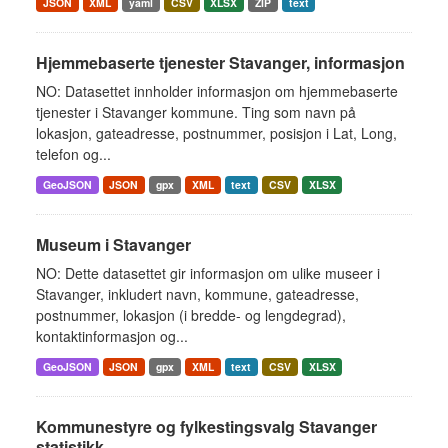
JSON
XML
yaml
CSV
XLSX
ZIP
text
Hjemmebaserte tjenester Stavanger, informasjon
NO: Datasettet innholder informasjon om hjemmebaserte
tjenester i Stavanger kommune. Ting som navn på
lokasjon, gateadresse, postnummer, posisjon i Lat, Long,
telefon og...
GeoJSON
JSON
gpx
XML
text
CSV
XLSX
Museum i Stavanger
NO: Dette datasettet gir informasjon om ulike museer i
Stavanger, inkludert navn, kommune, gateadresse,
postnummer, lokasjon (i bredde- og lengdegrad),
kontaktinformasjon og...
GeoJSON
JSON
gpx
XML
text
CSV
XLSX
Kommunestyre og fylkestingsvalg Stavanger
statistikk