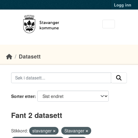
Skip to main content
Logg inn
Datasett
Sorter etter
Fant 2 datasett
Stikkord:
stavanger
Stavanger