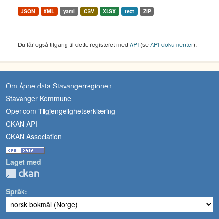
JSON
XML
yaml
CSV
XLSX
text
ZIP
Du får også tilgang til dette registeret med
API
(se
API-dokumenter
).
Om Åpne data Stavangerregionen
Stavanger Kommune
Opencom Tilgjengelighetserklæring
CKAN API
CKAN Association
Laget med
Språk