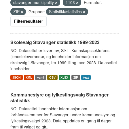
stavanger municipality
1103
Formater:
ZIP
Grupper:
Statistikk/statistics
Filterresultater
Skolevalg Stavanger statistikk 1999-2023
NO: Datasettet er levert av, Sikt - Kunnskapssektorens
tjenesteleverandør, og inneholder informasjon om
skolevalg i Stavanger, fra 1999 til og med 2023. Datasettet
inneholder...
JSON
XML
yaml
CSV
XLSX
ZIP
text
Kommunestyre og fylkestingsvalg Stavanger
statistikk
NO: Datasettet inneholder informasjon om
forhåndsstemmer for Stavanger, under kommunestyre og
fylkestingsvalget 2023. Data oppdates en gang til dagen
fram til valget og gir...