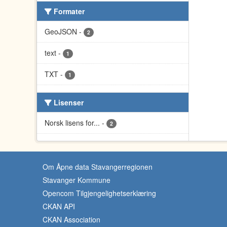
Formater
GeoJSON
-
2
text
-
1
TXT
-
1
Lisenser
Norsk lisens for...
-
2
Om Åpne data Stavangerregionen
Stavanger Kommune
Opencom Tilgjengelighetserklæring
CKAN API
CKAN Association