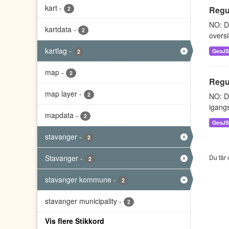
kart
-
Regu
2
NO: Da
kartdata
-
2
oversi
kartlag
-
GeoJ
2
map
-
2
Regu
map layer
-
2
NO: Da
igangs
mapdata
-
2
GeoJ
stavanger
-
2
Stavanger
-
Du får 
2
stavanger kommune
-
2
stavanger municipality
-
2
Vis flere Stikkord