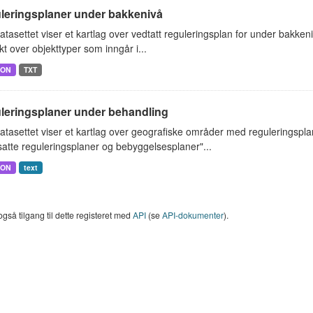
leringsplaner under bakkenivå
tasettet viser et kartlag over vedtatt reguleringsplan for under bakkeniv
kt over objekttyper som inngår i...
SON
TXT
leringsplaner under behandling
tasettet viser et kartlag over geografiske områder med reguleringspl
atte reguleringsplaner og bebyggelsesplaner"...
SON
text
også tilgang til dette registeret med
API
(se
API-dokumenter
).