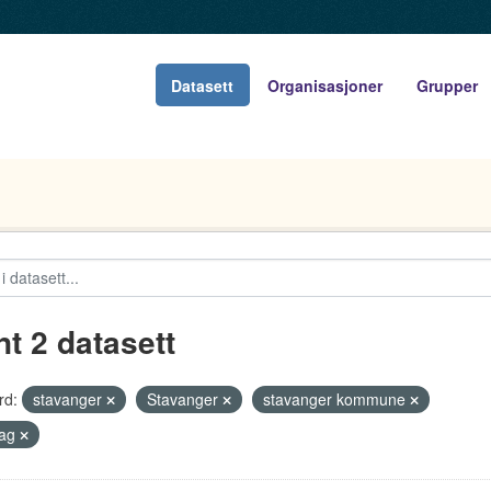
Datasett
Organisasjoner
Grupper
nt 2 datasett
rd:
stavanger
Stavanger
stavanger kommune
lag