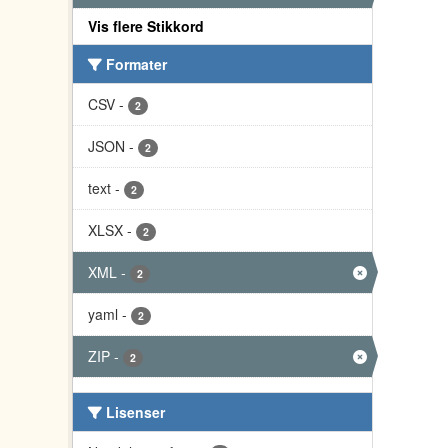
Vis flere Stikkord
Formater
CSV
-
2
JSON
-
2
text
-
2
XLSX
-
2
XML
-
2
yaml
-
2
ZIP
-
2
Lisenser