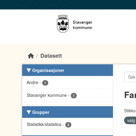
Skip to main content
Datasett
Organisasjoner
Andre
-
1
Fa
Stavanger kommune
-
1
Stikko
Grupper
val
Statistikk/statistics
-
2