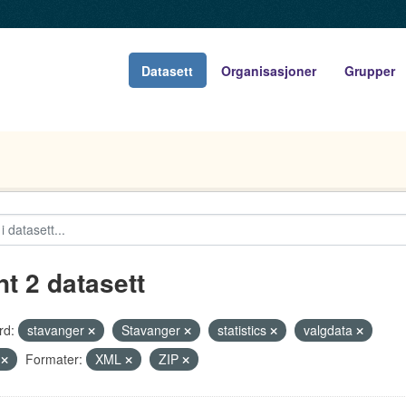
Datasett
Organisasjoner
Grupper
nt 2 datasett
rd:
stavanger
Stavanger
statistics
valgdata
g
Formater:
XML
ZIP