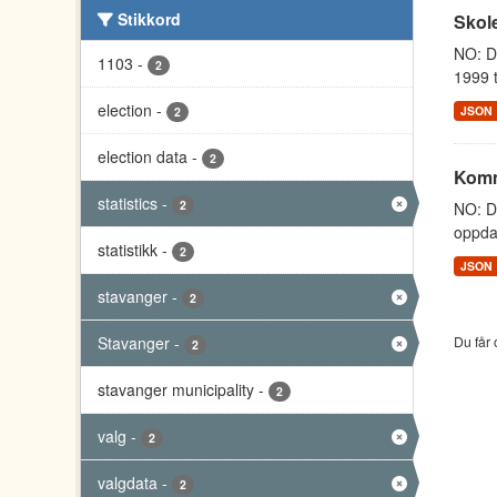
Stikkord
Skole
NO: Da
1103
-
2
1999 t
election
-
JSON
2
election data
-
2
Komm
statistics
-
2
NO: D
oppdat
statistikk
-
2
JSON
stavanger
-
2
Stavanger
-
Du får 
2
stavanger municipality
-
2
valg
-
2
valgdata
-
2