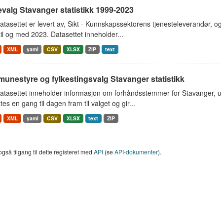
valg Stavanger statistikk 1999-2023
tasettet er levert av, Sikt - Kunnskapssektorens tjenesteleverandør, o
il og med 2023. Datasettet inneholder...
XML
yaml
CSV
XLSX
ZIP
text
unestyre og fylkestingsvalg Stavanger statistikk
atasettet inneholder informasjon om forhåndsstemmer for Stavanger, 
es en gang til dagen fram til valget og gir...
XML
yaml
CSV
XLSX
text
ZIP
også tilgang til dette registeret med
API
(se
API-dokumenter
).