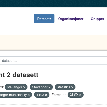
Datasett
Organisasjoner
Grupper
nt 2 datasett
rd:
stavanger
Stavanger
statistics
anger municipality
1103
Formater:
XLSX