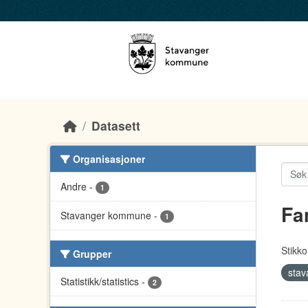
Skip to main content
Datasett
Organisasjoner
Andre
-
1
Fa
Stavanger kommune
-
1
Stikko
Grupper
stav
Statistikk/statistics
-
2