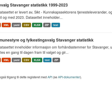
valg Stavanger statistikk 1999-2023
tasettet er levert av, Sikt - Kunnskapssektorens tjenesteleverandør, o
il og med 2023. Datasettet inneholder...
XML
yaml
CSV
XLSX
ZIP
text
unestyre og fylkestingsvalg Stavanger statistikk
atasettet inneholder informasjon om forhåndsstemmer for Stavanger, 
es en gang til dagen fram til valget og gir...
XML
yaml
CSV
XLSX
text
ZIP
også tilgang til dette registeret med
API
(se
API-dokumenter
).