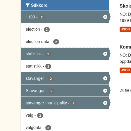
Stikkord
Skole
NO: Da
1103
-
2
1999 t
election
-
JSON
2
election data
-
2
Komm
statistics
-
2
NO: D
oppdat
statistikk
-
2
JSON
stavanger
-
2
Stavanger
-
Du får 
2
stavanger municipality
-
2
valg
-
2
valgdata
-
2