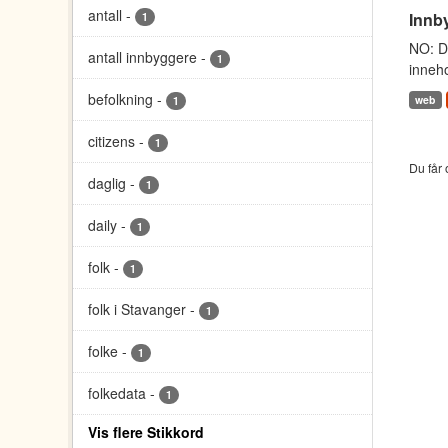
antall
-
Innb
1
NO: Da
antall innbyggere
-
1
inneho
befolkning
-
web
1
citizens
-
1
Du får 
daglig
-
1
daily
-
1
folk
-
1
folk i Stavanger
-
1
folke
-
1
folkedata
-
1
Vis flere Stikkord