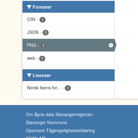
Formater
CSV
-
1
JSON
-
1
PNG
-
1
web
-
1
Lisenser
Norsk lisens for...
-
1
Om Åpne data Stavangerregionen
Stavanger Kommune
Opencom Tilgjengelighetserklæring