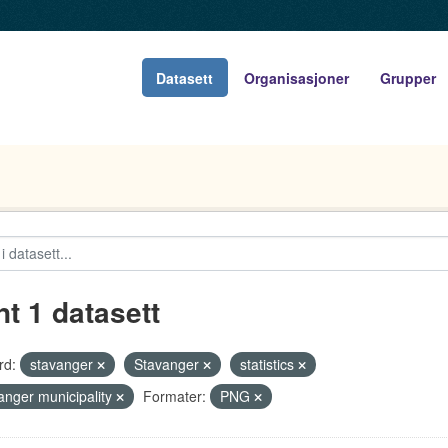
Datasett
Organisasjoner
Grupper
nt 1 datasett
rd:
stavanger
Stavanger
statistics
anger municipality
Formater:
PNG