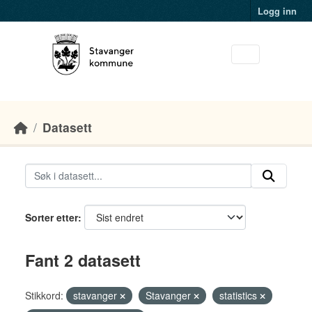
Skip to main content
Logg inn
Datasett
Sorter etter
Fant 2 datasett
Stikkord:
stavanger
Stavanger
statistics