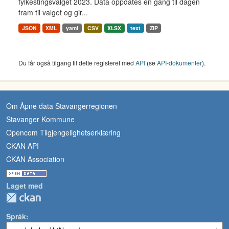
fylkestingsvalget 2023. Data oppdates en gang til dagen
fram til valget og gir...
JSON
XML
yaml
CSV
XLSX
text
ZIP
Du får også tilgang til dette registeret med
API
(se
API-dokumenter
).
Om Åpne data Stavangerregionen
Stavanger Kommune
Opencom Tilgjengelighetserklæring
CKAN API
CKAN Association
Laget med
Språk