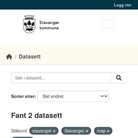
Skip to main content
Logg inn
Datasett
Sorter etter
Fant 2 datasett
Stikkord:
stavanger
Stavanger
map