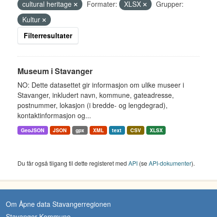
cultural heritage
Formater:
XLSX
Grupper:
Kultur
Filterresultater
Museum i Stavanger
NO: Dette datasettet gir informasjon om ulike museer i
Stavanger, inkludert navn, kommune, gateadresse,
postnummer, lokasjon (i bredde- og lengdegrad),
kontaktinformasjon og...
GeoJSON
JSON
gpx
XML
text
CSV
XLSX
Du får også tilgang til dette registeret med
API
(se
API-dokumenter
).
Om Åpne data Stavangerregionen
Stavanger Kommune