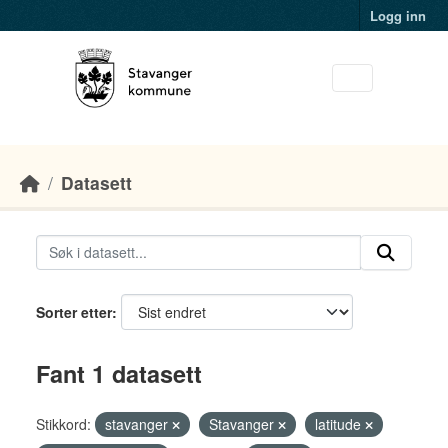
Skip to main content
Logg inn
Datasett
Sorter etter
Fant 1 datasett
Stikkord:
stavanger
Stavanger
latitude