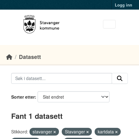
Skip to main content
Logg inn
Datasett
Sorter etter
Fant 1 datasett
Stikkord:
stavanger
Stavanger
kartdata