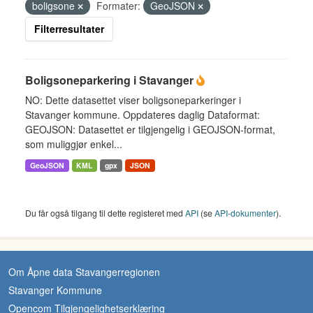
boligsone
Formater:
GeoJSON
Filterresultater
Boligsoneparkering i Stavanger
NO: Dette datasettet viser boligsoneparkeringer i
Stavanger kommune. Oppdateres daglig Dataformat:
GEOJSON: Datasettet er tilgjengelig i GEOJSON-format,
som muliggjør enkel...
GeoJSON
KML
gpx
JSON
Du får også tilgang til dette registeret med
API
(se
API-dokumenter
).
Om Åpne data Stavangerregionen
Stavanger Kommune
Opencom Tilgjengelighetserklæring