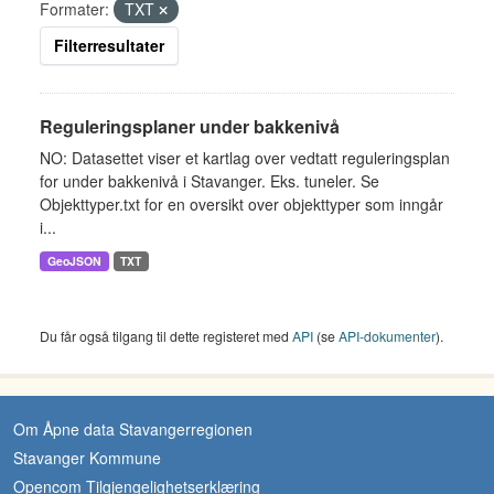
Formater:
TXT
Filterresultater
Reguleringsplaner under bakkenivå
NO: Datasettet viser et kartlag over vedtatt reguleringsplan
for under bakkenivå i Stavanger. Eks. tuneler. Se
Objekttyper.txt for en oversikt over objekttyper som inngår
i...
GeoJSON
TXT
Du får også tilgang til dette registeret med
API
(se
API-dokumenter
).
Om Åpne data Stavangerregionen
Stavanger Kommune
Opencom Tilgjengelighetserklæring