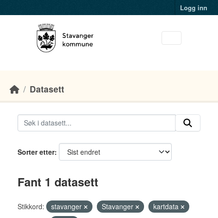
Skip to main content
Logg inn
Datasett
Sorter etter
Fant 1 datasett
Stikkord:
stavanger
Stavanger
kartdata