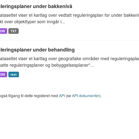
leringsplaner under bakkenivå
tasettet viser et kartlag over vedtatt reguleringsplan for under bakkeniv
kt over objekttyper som inngår i...
SON
TXT
leringsplaner under behandling
tasettet viser et kartlag over geografiske områder med reguleringspl
atte reguleringsplaner og bebyggelsesplaner"...
SON
text
også tilgang til dette registeret med
API
(se
API-dokumenter
).