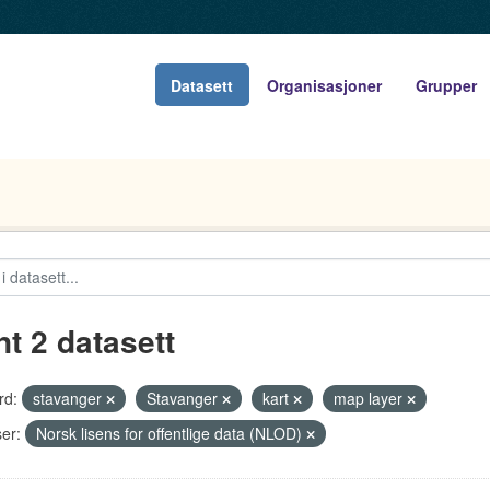
Datasett
Organisasjoner
Grupper
nt 2 datasett
rd:
stavanger
Stavanger
kart
map layer
er:
Norsk lisens for offentlige data (NLOD)