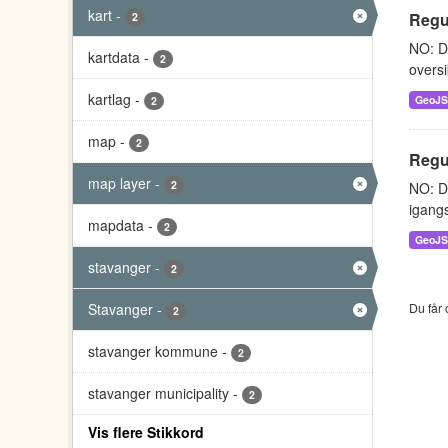
kart
-
Regu
2
NO: Da
kartdata
-
2
oversi
kartlag
-
GeoJ
2
map
-
2
Regu
map layer
-
2
NO: Da
igangs
mapdata
-
2
GeoJ
stavanger
-
2
Stavanger
-
Du får 
2
stavanger kommune
-
2
stavanger municipality
-
2
Vis flere Stikkord