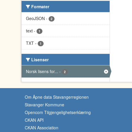
Formater
GeoJSON
-
2
text
-
1
TXT
-
1
Lisenser
Norsk lisens for...
-
2
Om Åpne data Stavangerregionen
Stavanger Kommune
Opencom Tilgjengelighetserklæring
CKAN API
CKAN Association