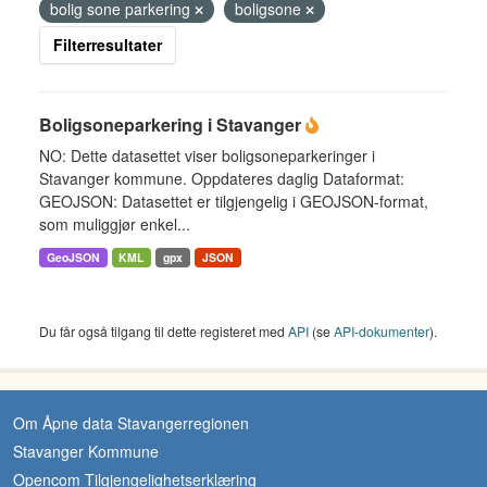
bolig sone parkering
boligsone
Filterresultater
Boligsoneparkering i Stavanger
NO: Dette datasettet viser boligsoneparkeringer i
Stavanger kommune. Oppdateres daglig Dataformat:
GEOJSON: Datasettet er tilgjengelig i GEOJSON-format,
som muliggjør enkel...
GeoJSON
KML
gpx
JSON
Du får også tilgang til dette registeret med
API
(se
API-dokumenter
).
Om Åpne data Stavangerregionen
Stavanger Kommune
Opencom Tilgjengelighetserklæring