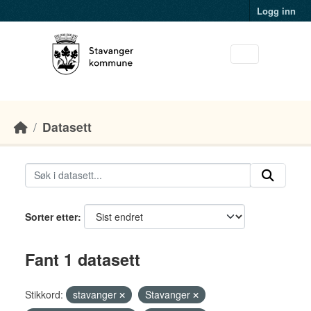
Skip to main content
Logg inn
Datasett
Sorter etter
Fant 1 datasett
Stikkord:
stavanger
Stavanger