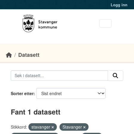
Skip to main content
Logg inn
Datasett
Sorter etter
Fant 1 datasett
Stikkord:
stavanger
Stavanger