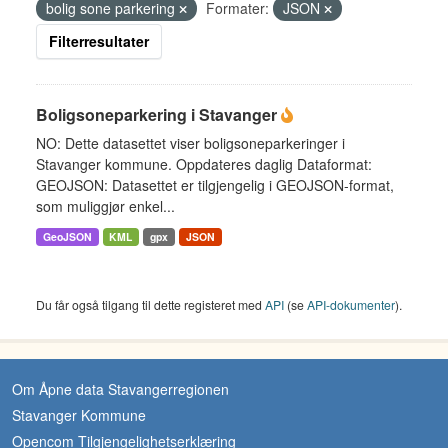
bolig sone parkering
Formater:
JSON
Filterresultater
Boligsoneparkering i Stavanger
NO: Dette datasettet viser boligsoneparkeringer i
Stavanger kommune. Oppdateres daglig Dataformat:
GEOJSON: Datasettet er tilgjengelig i GEOJSON-format,
som muliggjør enkel...
GeoJSON
KML
gpx
JSON
Du får også tilgang til dette registeret med
API
(se
API-dokumenter
).
Om Åpne data Stavangerregionen
Stavanger Kommune
Opencom Tilgjengelighetserklæring