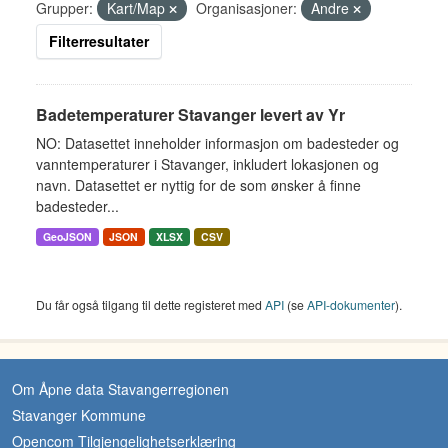
Grupper:
Kart/Map
Organisasjoner:
Andre
Filterresultater
Badetemperaturer Stavanger levert av Yr
NO: Datasettet inneholder informasjon om badesteder og
vanntemperaturer i Stavanger, inkludert lokasjonen og
navn. Datasettet er nyttig for de som ønsker å finne
badesteder...
GeoJSON
JSON
XLSX
CSV
Du får også tilgang til dette registeret med
API
(se
API-dokumenter
).
Om Åpne data Stavangerregionen
Stavanger Kommune
Opencom Tilgjengelighetserklæring