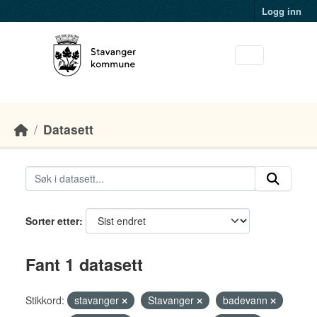
Skip to main content
Logg inn
Datasett
Sorter etter
Fant 1 datasett
Stikkord:
stavanger
Stavanger
badevann